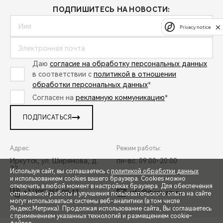
ПОДПИШИТЕСЬ НА НОВОСТИ:
Privacy notice
Даю
согласие на обработку персональных данных
в соответствии с
политикой в отношении
обработки персональных данных
*
Согласен на
рекламную коммуникацию
*
ПОДПИСАТЬСЯ
Адрес:
Режим работы:
Иркутск, ул. Ширямова, д.
пн-вс: 09:00-20:00
32
Используя сайт, вы соглашаетесь с
политикой обработки данных
и использованием cookies вашего браузера. Cookies можно
отключить в любой момент в настройках браузера. Для обеспечения
+7 (395) 250-09-17
info@chery-am.ru
оптимальной работы и улучшения пользовательского опыта на сайте
могут использоваться системы веб-аналитики (в том числе
СПЕЦПРЕДЛОЖЕНИЯ
Яндекс.Метрика). Продолжая использование сайта, Вы соглашаетесь
с применением указанных технологий и размещением cookie-