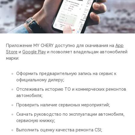
CHERY REMOTE
CHERY И СПОРТ
НАШИ МЕРОПРИЯТИЯ
Приложение MY CHERY доступно для скачивания на
App
ВИДЕООБЗОРЫ
Store
и
Google Play
и позволяет владельцам автомобилей
марки:
CHERY ДЛЯ ДЕТЕЙ
Оформить предварительную запись на сервис к
официальному дилеру;
Отслеживать историю ТО и коммерческих ремонтов
автомобиля;
Проверить наличие сервисных мероприятий;
Скачать руководство по эксплуатации автомобиля,
сервисную книжку;
Выполнить оценку качества ремонта CSI;