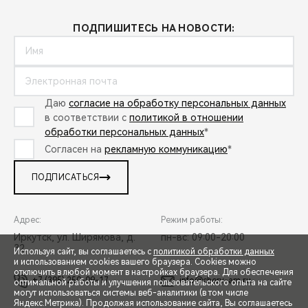
ПОДПИШИТЕСЬ НА НОВОСТИ:
Даю
согласие на обработку персональных данных
в соответствии с
политикой в отношении
обработки персональных данных
*
Согласен на
рекламную коммуникацию
*
ПОДПИСАТЬСЯ
Адрес:
Режим работы:
Иркутск, ул. Ширямова, д.
пн-вс: 09:00-20:00
32
Используя сайт, вы соглашаетесь с
политикой обработки данных
и использованием cookies вашего браузера. Cookies можно
отключить в любой момент в настройках браузера. Для обеспечения
+7 (395) 250-09-17
info@chery-am.ru
оптимальной работы и улучшения пользовательского опыта на сайте
могут использоваться системы веб-аналитики (в том числе
СПЕЦПРЕДЛОЖЕНИЯ
Яндекс.Метрика). Продолжая использование сайта, Вы соглашаетесь