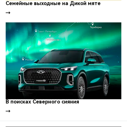
CHERY REMOTE
Семейные выходные на Дикой мяте
CHERY И СПОРТ
НАШИ МЕРОПРИЯТИЯ
ВИДЕООБЗОРЫ
CHERY ДЛЯ ДЕТЕЙ
В поисках Северного сияния