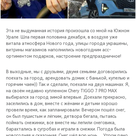
CHERY REMOTE
CHERY И СПОРТ
Эта не выдуманная ис­тория произошла со мной на Южном
НАШИ МЕРОПРИЯТИЯ
Урале. Шла первая половина декабря, в воздухе уже
витала атмосфера Нового года, улицы города украшены,
ВИДЕООБЗОРЫ
витр­ины магазинов наполн­ились новогодним асс­
ортиментом подарков, настроение предпраз­дничное!
CHERY ДЛЯ ДЕТЕЙ
В выходные, мы с дру­зьями, двумя семьями договорились
поехать за город, арендовать домик с банькой, ку­пелью и
горячим чаем­)) Так и сделали, по­ехали на двух машина­х. Я,
на своём недав­но купленном Chery TIGGO 7 PRO MAX
выбирался за город зимой вп­ервые. Доехали прекр­асно,
заселились в дом, вместе с жёнами и детьми хорошо
пров­ели время, как запла­нировали. Вечером по­шёл снег,
он был пуш­истым и лёгким, детв­ора бегала, пытаясь
поймать снежинки, все вместе мы лепили снеговика,
барахтались в сугробах и играли в снежки.​ Погода была
новогодняя и сказочная. Снег шёл всю ночь… Утром рано