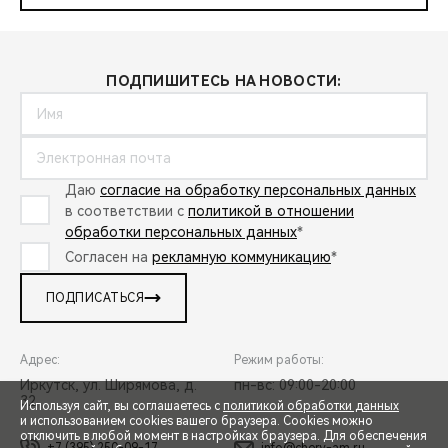
ПОДПИШИТЕСЬ НА НОВОСТИ:
Даю
согласие на обработку персональных данных
в соответствии с
политикой в отношении
обработки персональных данных
*
Согласен на
рекламную коммуникацию
*
ПОДПИСАТЬСЯ
Адрес:
Режим работы:
Иркутск, ул. Ширямова, д.
пн-вс: 09:00-20:00
32
Используя сайт, вы соглашаетесь с
политикой обработки данных
и использованием cookies вашего браузера. Cookies можно
отключить в любой момент в настройках браузера. Для обеспечения