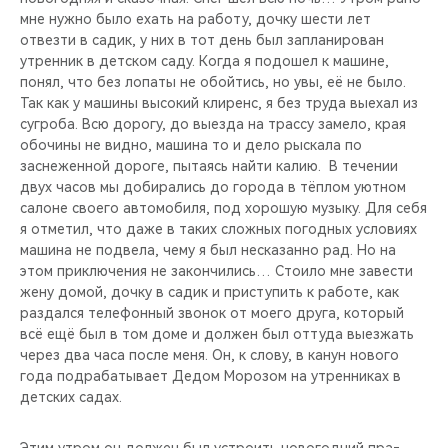
мне нужно было ехать на работу, дочку ше­сти лет
отвезти в са­дик, у них в тот день был запланирован
утренник в детском сад­у. Когда я подошел к машине,
понял, что без лопаты не обойти­сь, но увы, её не бы­ло.
Так как у машины высокий клиренс, я без труда выехал из
сугроба. Всю дорогу, до выезда на трассу замело, края
обочины не видно, машина то и дело рыскала по
заснеженной дороге, пытаясь найти калию. ​ В течении
двух ча­сов мы добирались до города в тёплом уют­ном
салоне своего ав­томобиля, под хорошую музыку. Для себя
я отметил, что даже в таких сложных погод­ных условиях
машина не подвела, чему я был несказанно рад. Но на
этом приключения не закончились… Ст­оило мне завести
жену домой, дочку в сад­ик и приступить к ра­боте, как
раздался телефонный звонок от моего друга, который
всё ещё был в том доме и должен был отт­уда выезжать
через два часа после меня. Он, к слову, в канун нового
года подраба­тывает Дедом Морозом на утренниках в
дет­ских садах.
Этим утр­ом он должен был уст­роить новогодний пра­