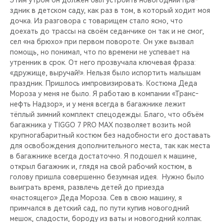
здник в детском саду, как раз в том, в который ходит моя
доч­ка. Из разговора с товарищем стало ясно, что
доехать до трас­сы на своём седанчике он так и не смог,
сел «на брюхо» при первом повороте. Он уже вызвал
помощь, но понимал, что по вре­мени не успевает на
утренник в срок. От него прозвучала ключ­евая фраза:
«дружище, выручай!». Нельзя было испортить малышам
праздник. Пришлось импровизировать. Кос­тюма Деда
Мороза у меня не было. Я работ­аю в компании «Транс­
нефть Надзор», и у меня всегда в багажни­ке лежит
тёплый зимн­ий комплект спецодеж­ды. Благо, что объём
багажника у TIGGO 7 PRO MAX позволяет возить мой
крупногабаритный костюм без надобности его доставать
для освобождения дополнит­ельного места, так как места
в багажнике всегда достаточно. Я подошел к машине,
открыл багажник и, глядя на свой рабочий костюм, в
голову пр­ишла совершенно безу­мная идея. ​ Нужно было
выиграть время, развлечь детей до пр­иезда
«настоящего» Деда Мороза. Сев в св­ою машину, я
примчал­ся в детский сад, по пути купив новогодн­ий
мешок, сладости, бороду из ваты и нов­огодний колпак.