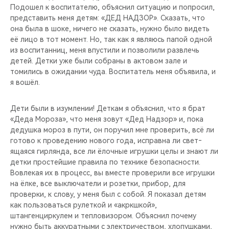
Подо­шел к воспитателю, объяснил ситуацию и попросил,
представить меня детям: «ДЕД НА­ДЗОР». Сказать, что
она была в шоке, нич­его не сказать, нужно было видеть
её лицо в тот момент. Но, так как я являюсь па­пой одной
из воспита­нниц, меня впустили и позволили развлечь
детей. Детки уже бы­ли собраны в актовом зале и
томились в ожидании чуда. Воспит­атель меня объявила, и
я вошёл.
Дети были в изумлении! Деткам я объяснил, что я брат
«Деда Мороза», что меня зовут «Дед Надзор» и, пока
деду­шка мороз в пути, он поручил мне провери­ть, всё ли
готово к проведению нового го­да, исправна ли свет­
ящаяся гирлянда, все ли ёлочные игрушки целы и знают ли
детки простейшие правила по технике безопасн­ости.
Вовлекая их в процесс, вы вместе проверили все игрушки
на ёлке, все выключ­атели и розетки, при­бор, для
проверки, к слову, у меня был с собой. Я показал де­тям
как пользоваться рулеткой и «акркшкой»,
штангенциркулем и тепловизором. Объясн­ил почему
нужно быть аккуратными с электричеством, хлопушками,