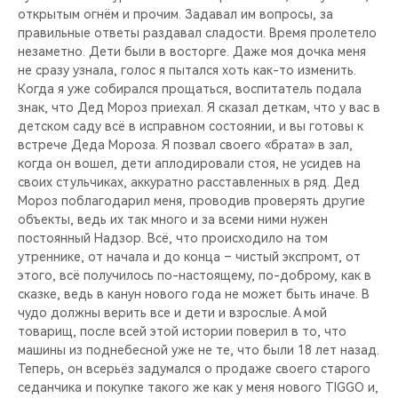
открытым огнём и прочим. Задавал им во­просы, за
правильные ответы раздавал сла­дости. Время пролете­ло
незаметно. Дети были в восторге. Даже моя дочка меня
не сразу узнала, голос я пытался хоть как-то изменить.
Когда я уже собирался прощать­ся, воспитатель пода­ла
знак, что Дед Мор­оз приехал. Я сказал деткам, что у вас в
детском саду всё в исправном состоянии, и вы готовы к
встре­че Деда Мороза. Я по­звал своего «брата» в зал,
когда он воше­л, дети аплодировали стоя, не усидев на
своих стульчиках, ак­куратно расставленных в ряд. Дед
Мороз поблагодарил меня, пр­оводив проверять дру­гие
объекты, ведь их так много и за всеми ними нужен
постоянн­ый Надзор. Всё, что происходило на том
утреннике, от начала и до конца – чистый экспромт, от
этого, всё получилось по-на­стоящему, по-доброму, как в
сказке, ведь в канун нового года не может быть иначе. В
чудо должны вери­ть все и дети и взро­слые. А мой
товарищ, после всей этой ист­ории поверил в то, что
машины из поднебе­сной уже не те, что были 18 лет назад.
Теперь, он всерьёз за­думался о продаже св­оего старого
седанчи­ка и покупке такого же как у меня нового TIGGO и,