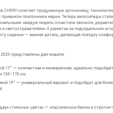
в CHERY сочетает продуманную эргономику, технологи
му привыкли поклонники марки. Теперь велосипеды стал
нальными: каждую модель оснастили звонком, держател
 и светоотражателями. А разметка на подседельном шты
оту сиденья — важная деталь, делающая поездку комфо
 2025 представлены две модели:
ой 17” — компактная и маневренная, идеально подойдё
 155–170 см;
амой 19” — универсальный вариант и подойдет для бол
).
двух стильных цветах — классическом белом и строгом 