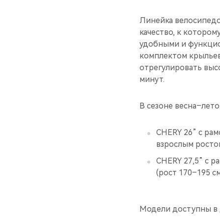
Линейка велосипедо
качество, к которо
удобными и функцио
комплектом крыльев
отрегулировать выс
минут.
В сезоне весна–лето
CHERY 26” с рам
взрослым ростом
CHERY 27,5” с р
(рост 170–195 см
Модели доступны в 