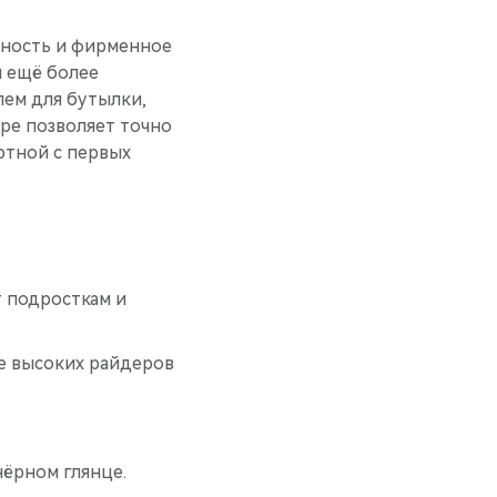
чность и фирменное
и ещё более
ем для бутылки,
ре позволяет точно
ртной с первых
т подросткам и
ее высоких райдеров
чёрном глянце.