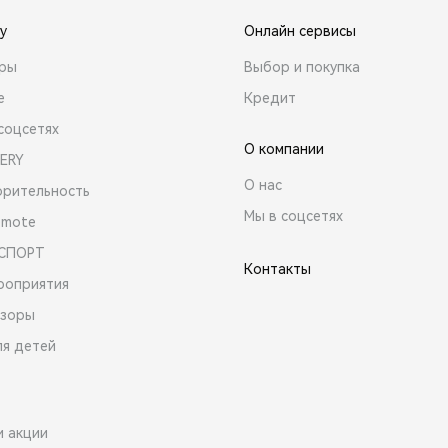
y
Онлайн сервисы
ары
Выбор и покупка
е
Кредит
соцсетях
О компании
ERY
О нас
орительность
Мы в соцсетях
emote
 СПОРТ
Контакты
роприятия
зоры
ля детей
и акции