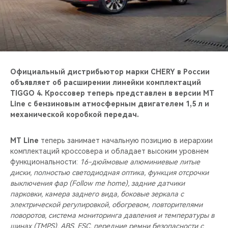
CHERY REMOTE
CHERY И СПОРТ
НАШИ МЕРОПРИЯТИЯ
Официальный дистрибьютор марки CHERY в России
ВИДЕООБЗОРЫ
объявляет об расширении линейки комплектаций
TIGGO 4. Кроссовер теперь представлен в версии MT
Line c бензиновым атмосферным двигателем 1,5 л и
CHERY ДЛЯ ДЕТЕЙ
механической коробкой передач.
MT Line
теперь занимает начальную позицию в иерархии
комплектаций кроссовера и обладает высоким уровнем
функциональности:
16-дюймовые алюминиевые литые
диски, полностью светодиодная оптика, функция отсрочки
выключения фар (Follow me home), задние датчики
парковки, камера заднего вида, боковые зеркала с
электрической регулировкой, обогревом, повторителями
поворотов, система мониторинга давления и температуры в
шинах (TMPS), ABS, ESC, передние ремни безопасности с