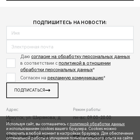
ПОДПИШИТЕСЬ НА НОВОСТИ:
Даю
согласие на обработку персональных данных
в соответствии с
политикой в отношении
обработки персональных данных
*
Согласен на
рекламную коммуникацию
*
ПОДПИСАТЬСЯ
Адрес:
Режим работы:
Иркутск, ул. Ширямова, д.
пн-вс: 09:00-20:00
32
Используя сайт, вы соглашаетесь с
политикой обработки данных
и использованием cookies вашего браузера. Cookies можно
отключить в любой момент в настройках браузера. Для обеспечения
+7 (395) 250-09-17
info@chery-am.ru
оптимальной работы и улучшения пользовательского опыта на сайте