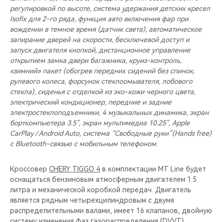
регулировкой по высоте, система удержания детских кресел
Isofix для 2-го ряда, функция авто включения фар при
вождении в темное время (датчик света), автоматическое
запирание дверей на скорости, бесключевой доступ и
запуск двигателя кнопкой, дистанционное управление
открытием замка двери багажника, круиз-контроль,
«зимний» пакет (обогрев передних сидений без спинок,
рулевого колеса, форсунок стеклоомывателя, лобового
стекла), сиденья с отделкой из эко-кожи черного цвета,
электрический кондиционер, передние и задние
электростеклоподъемники, 4 музыкальных динамика, экран
борткомпьютера 3.5", экран мультимедиа 10.25", Apple
CarPlay / Android Auto, система “Свободные руки”(Hands free)
с Bluetooth-связью с мобильным телефоном.
Кроссовер
CHERY TIGGO 4
в комплектации MT Line будет
оснащаться бензиновым атмосферным двигателем 1.5
литра и механической коробкой передач. Двигатель
является рядным четырехцилиндровым с двумя
распределительными валами, имеет 16 клапанов, двойную
систему изменения фаз газораспределения (DVVT),