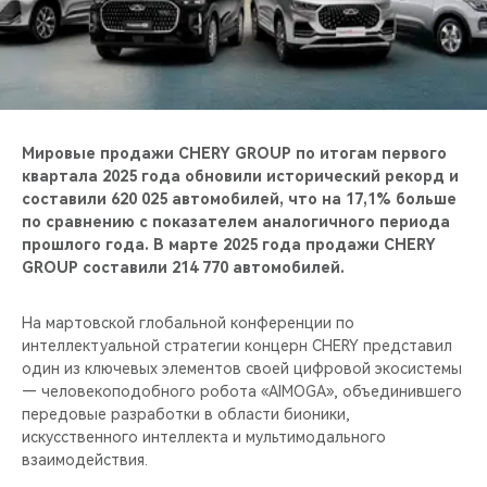
CHERY REMOTE
CHERY И СПОРТ
НАШИ МЕРОПРИЯТИЯ
Мировые продажи CHERY GROUP по итогам первого
ВИДЕООБЗОРЫ
квартала 2025 года обновили исторический рекорд и
составили 620 025 автомобилей, что на 17,1% больше
по сравнению с показателем аналогичного периода
CHERY ДЛЯ ДЕТЕЙ
прошлого года. В марте 2025 года продажи CHERY
GROUP составили 214 770 автомобилей.
На мартовской глобальной конференции по
интеллектуальной стратегии концерн CHERY представил
один из ключевых элементов своей цифровой экосистемы
— человекоподобного робота «AIMOGA», объединившего
передовые разработки в области бионики,
искусственного интеллекта и мультимодального
взаимодействия.