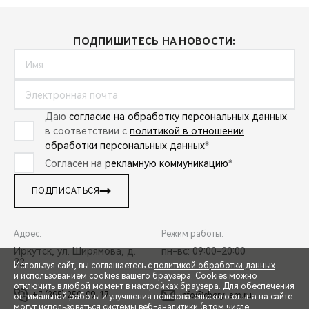
ПОДПИШИТЕСЬ НА НОВОСТИ:
Даю
согласие на обработку персональных данных
в соответствии с
политикой в отношении
обработки персональных данных
*
Согласен на
рекламную коммуникацию
*
ПОДПИСАТЬСЯ
Адрес:
Режим работы:
Иркутск, ул. Ширямова, д.
пн-вс: 09:00-20:00
32
Используя сайт, вы соглашаетесь с
политикой обработки данных
и использованием cookies вашего браузера. Cookies можно
отключить в любой момент в настройках браузера. Для обеспечения
+7 (395) 250-09-17
info@chery-am.ru
оптимальной работы и улучшения пользовательского опыта на сайте
могут использоваться системы веб-аналитики (в том числе