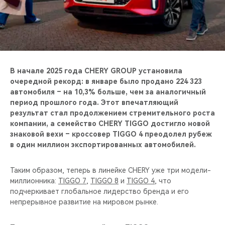
CHERY REMOTE
CHERY И СПОРТ
НАШИ МЕРОПРИЯТИЯ
В начале 2025 года CHERY GROUP установила
ВИДЕООБЗОРЫ
очередной рекорд: в январе было продано 224 323
автомобиля – на 10,3% больше, чем за аналогичный
период прошлого года. Этот впечатляющий
CHERY ДЛЯ ДЕТЕЙ
результат стал продолжением стремительного роста
компании, а семейство CHERY TIGGO достигло новой
знаковой вехи – кроссовер TIGGO 4 преодолел рубеж
в один миллион экспортированных автомобилей.
Таким образом, теперь в линейке CHERY уже три модели-
миллионника:
TIGGO 7
,
TIGGO 8
и
TIGGO 4
, что
подчеркивает глобальное лидерство бренда и его
непрерывное развитие на мировом рынке.