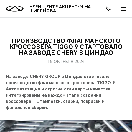
ЧЕРИ ЦЕНТР АКЦЕНТ-М НА
ШИРЯМОВА
ПРОИЗВОДСТВО ФЛАГМАНСКОГО
ОНЛАЙН СЕРВИСЫ
ПОКУПАТЕЛЯМ
ВЛАДЕЛЬЦАМ
О КОМПАНИИ
МИР CHERY
МОДЕЛИ
АКЦИИ
КРОССОВЕРА TIGGO 9 СТАРТОВАЛО
НА ЗАВОДЕ CHERY В ЦИНДАО
ВЫБОР И ПОКУПКА
СЕРВИС
АКСЕССУАРЫ
ВЫГОДЫ И АКЦИИ
ВЫБОР И ПОКУПКА
О НАС
ВСЕ МОДЕЛИ
18 ОКТЯБРЯ 2024
КРЕДИТ И СТРАХОВАНИЕ
ЗАПЧАСТИ И АКСЕССУАРЫ
О БРЕНДЕ
КРЕДИТ
МЫ В СОЦСЕТЯХ
На заводе CHERY GROUP в Циндао стартовало
КРОССОВЕРЫ
производство флагманского кроссовера TIGGO 9.
ПОДДЕРЖКА
CHERY В СОЦСЕТЯХ
Автоматизация и строгие стандарты качества
СЕДАНЫ
интегрированы на каждом этапе создания
кроссовера – штамповки, сварки, покраски и
CHERY CONNECT
ЛЮДИ CHERY
финальной сборки.
НОВИНКИ
БЛАГОТВОРИТЕЛЬНОСТЬ