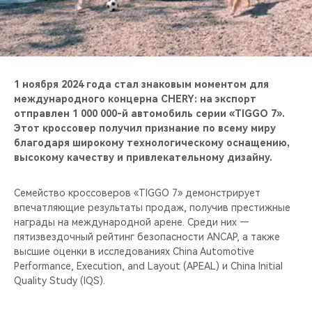
CHERY REMOTE
CHERY И СПОРТ
НАШИ МЕРОПРИЯТИЯ
1 ноября 2024 года стал знаковым моментом для
международного концерна CHERY: на экспорт
ВИДЕООБЗОРЫ
отправлен 1 000 000-й автомобиль серии «TIGGO 7».
Этот кроссовер получил признание по всему миру
благодаря широкому технологическому оснащению,
CHERY ДЛЯ ДЕТЕЙ
высокому качеству и привлекательному дизайну.
Семейство кроссоверов «TIGGO 7» демонстрирует
впечатляющие результаты продаж, получив престижные
награды на международной арене. Среди них —
пятизвездочный рейтинг безопасности ANCAP, а также
высшие оценки в исследованиях China Automotive
Performance, Execution, and Layout (APEAL) и China Initial
Quality Study (IQS).