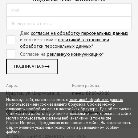
Даю
согласие на обработку персональных данных
в соответствии с
политикой в отношении
обработки персональных данных
*
Согласен на
рекламную коммуникацию
*
ПОДПИСАТЬСЯ
Адрес:
Режим работы:
Иркутск, ул. Ширямова, д.
пн-вс: 09:00-20:00
32
Используя сайт, вы соглашаетесь с
политикой обработки данных
и использованием cookies вашего браузера. Cookies можно
отключить в любой момент в настройках браузера. Для обеспечения
+7 (395) 250-09-17
info@chery-am.ru
оптимальной работы и улучшения пользовательского опыта на сайте
могут использоваться системы веб-аналитики (в том числе
СПЕЦПРЕДЛОЖЕНИЯ
Яндекс.Метрика). Продолжая использование сайта, Вы соглашаетесь
с применением указанных технологий и размещением cookie-
файлов.
© 2026 Акцент-М
© 2026 ООО «ТЕНЕТ РУС»
ЗАПИСЬ НА ТЕСТ-ДРАЙВ