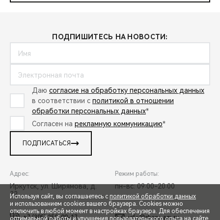
ПОДПИШИТЕСЬ НА НОВОСТИ:
Даю
согласие на обработку персональных данных
в соответствии с
политикой в отношении
обработки персональных данных
*
Согласен на
рекламную коммуникацию
*
ПОДПИСАТЬСЯ
Адрес:
Режим работы:
Иркутск, ул. Ширямова, д.
пн-вс: 09:00-20:00
32
Используя сайт, вы соглашаетесь с
политикой обработки данных
и использованием cookies вашего браузера. Cookies можно
отключить в любой момент в настройках браузера. Для обеспечения
+7 (395) 250-09-17
info@chery-am.ru
оптимальной работы и улучшения пользовательского опыта на сайте