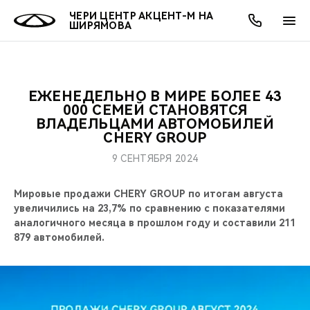
ЧЕРИ ЦЕНТР АКЦЕНТ-М НА
ШИРЯМОВА
ЕЖЕНЕДЕЛЬНО В МИРЕ БОЛЕЕ 43
ОНЛАЙН СЕРВИСЫ
ПОКУПАТЕЛЯМ
ВЛАДЕЛЬЦАМ
О КОМПАНИИ
МИР CHERY
МОДЕЛИ
АКЦИИ
000 СЕМЕЙ СТАНОВЯТСЯ
ВЛАДЕЛЬЦАМИ АВТОМОБИЛЕЙ
CHERY GROUP
ВЫБОР И ПОКУПКА
СЕРВИС
АКСЕССУАРЫ
ВЫГОДЫ И АКЦИИ
ВЫБОР И ПОКУПКА
О НАС
ВСЕ МОДЕЛИ
9 СЕНТЯБРЯ 2024
КРЕДИТ И СТРАХОВАНИЕ
ЗАПЧАСТИ И АКСЕССУАРЫ
О БРЕНДЕ
КРЕДИТ
МЫ В СОЦСЕТЯХ
КРОССОВЕРЫ
Мировые продажи CHERY GROUP по итогам августа
ПОДДЕРЖКА
CHERY В СОЦСЕТЯХ
увеличились на 23,7% по сравнению с показателями
аналогичного месяца в прошлом году и составили 211
СЕДАНЫ
879 автомобилей.
CHERY CONNECT
ЛЮДИ CHERY
НОВИНКИ
БЛАГОТВОРИТЕЛЬНОСТЬ