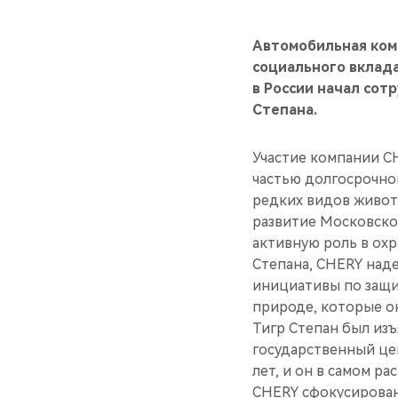
Автомобильная ком
социального вклад
в России начал сот
Степана.
Участие компании CH
частью долгосрочно
редких видов животн
развитие Московско
активную роль в охр
Степана, CHERY над
инициативы по защи
природе, которые ок
Тигр Степан был изъ
государственный цен
лет, и он в самом р
CHERY сфокусирован