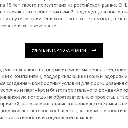
ив 18 лет своего присутствия на российском рынке, CHE
е отвечают потребностям семей: подходят для повседн
ьних путешествий. Они сочетают в себе комфорт, безоп
яемость и экономичность.
УЗНАТЬ ИСТОРИЮ КОМПАНИИ
адывает усилия в поддержку семейных ценностей, ориен
ний с компаниями, поддерживающими семьи, здоровый 
ся созданием комфортных условий для формирования сч
госрочным партнёром благотворительного фонда «Ариф
финансовую помощь на образовательные проекты, а так
приятий, направленных на исполнение детских мечтани
оддерживает беговое сообщество, разделяя ценности в
тивной активности и социальной помощи.