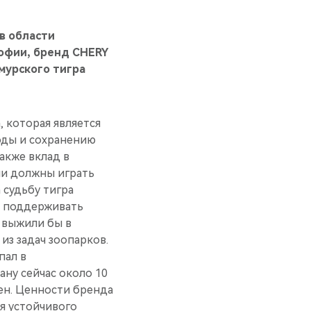
в области
офии, бренд CHERY
амурского тигра
 которая является
оды и сохранению
акже вклад в
ии должны играть
 судьбу тигра
и поддерживать
 выжили бы в
из задач зоопарков.
пал в
ану сейчас около 10
тен. Ценности бренда
я устойчивого