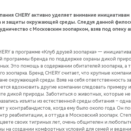
пания CHERY активно уделяет внимание инициативам 
а и защиты окружающей среды. Следуя данной филос
рудничество с Московским зоопарком, взяв под опеку 
ERY в программе «Клуб друзей зоопарка» — инициатива,
й программы бренда по поддержке охраны дикой прир
ых. Это помощь в содержании обитателей зоопарка, а т
го зоопарка. Бренд CHERY считает, что крупные компан
ане окружающей среды. Взяв на себя ответственность за
еется вдохновить другие компании следовать примеру 
те дикой природы. Заботиться о животных, которые не
азались изъяты из естественной среды обитания – одна 
ят у контрабандистов, когда ему было около года. Он по
тр реабилитации, а оттуда в Московский зоопарк. Степ
асцвете своих тигриных лет, очень общителен и любопы
ы на создании комфортных условий для семей и ведени