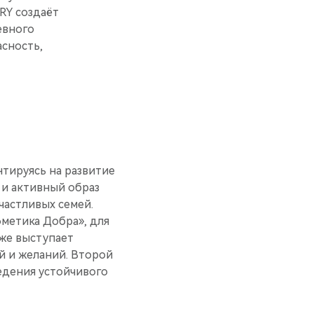
RY создаёт
евного
асность,
тируясь на развитие
и активный образ
астливых семей.
метика Добра», для
же выступает
й и желаний. Второй
едения устойчивого