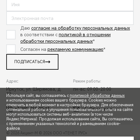
Даю
согласие на обработку персональных данных
в соответствии с
политикой в отношении
обработки персональных данных
*
Согласен на
рекламную коммуникацию
*
ПОДПИСАТЬСЯ
Адрес:
Режим работы:
Иркутск, ул. Ширямова, д.
пн-вс: 09:00-20:00
32
Используя сайт, вы соглашаетесь с
политикой обработки данных
и использованием cookies вашего браузера. Cookies можно
отключить в любой момент в настройках браузера. Для обеспечения
+7 (395) 250-09-17
info@chery-am.ru
оптимальной работы и улучшения пользовательского опыта на сайте
могут использоваться системы веб-аналитики (в том числе
СПЕЦПРЕДЛОЖЕНИЯ
Яндекс.Метрика). Продолжая использование сайта, Вы соглашаетесь
с применением указанных технологий и размещением cookie-
файлов.
© 2026 Акцент-М
© 2026 ООО «ТЕНЕТ РУС»
ЗАПИСЬ НА ТЕСТ-ДРАЙВ