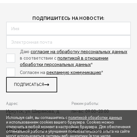
ПОДПИШИТЕСЬ НА НОВОСТИ:
Даю
согласие на обработку персональных данных
в соответствии с
политикой в отношении
обработки персональных данных
*
Согласен на
рекламную коммуникацию
*
ПОДПИСАТЬСЯ
Адрес:
Режим работы:
Иркутск, ул. Ширямова, д.
пн-вс: 09:00-20:00
32
Используя сайт, вы соглашаетесь с
политикой обработки данных
и использованием cookies вашего браузера. Cookies можно
отключить в любой момент в настройках браузера. Для обеспечения
+7 (395) 250-09-17
info@chery-am.ru
оптимальной работы и улучшения пользовательского опыта на сайте
могут использоваться системы веб-аналитики (в том числе