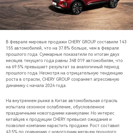
CHERY REMOTE
CHERY И СПОРТ
НАШИ МЕРОПРИЯТИЯ
В феврале мировые продажи CHERY GROUP составили 143
ВИДЕООБЗОРЫ
155 автомобилей, что на 37.8% больше, чем в феврале
прошлого года. Суммарные показатели по итогам двух
месяцев текущего года равны 348 019 автомобилям, что
CHERY ДЛЯ ДЕТЕЙ
на 69.5% превышает результат за аналогичный период
прошлого года. Несмотря на отрицательную тенденцию
роста в отрасли, CHERY GROUP сохраняет агрессивную
динамику с начала 2024 года.
На внутреннем рынке в Китае автомобильная отрасль
испытала сезонное ослабление, обусловленное
праздничными новогодними каникулами. Но интерес
китайцев к продукции CHERY превысил ожидания и
позволил компании нарастить продажи. Рост составил
43.5% по сравнению с новогодним месяцем прошлого