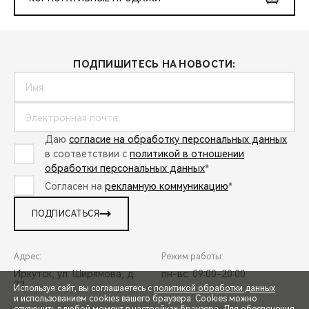
ПОДПИШИТЕСЬ НА НОВОСТИ:
Даю
согласие на обработку персональных данных
в соответствии с
политикой в отношении
обработки персональных данных
*
Согласен на
рекламную коммуникацию
*
ПОДПИСАТЬСЯ
Адрес:
Режим работы:
Иркутск, ул. Ширямова, д.
пн-вс: 09:00-20:00
32
Используя сайт, вы соглашаетесь с
политикой обработки данных
и использованием cookies вашего браузера. Cookies можно