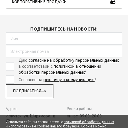
КОРПОРАТИВНЫЕ ПРОДАЖИ
ПОДПИШИТЕСЬ НА НОВОСТИ:
Даю
согласие на обработку персональных данных
в соответствии с
политикой в отношении
обработки персональных данных
*
Согласен на
рекламную коммуникацию
*
ПОДПИСАТЬСЯ
Адрес:
Режим работы:
Иркутск, ул. Ширямова, д.
пн-вс: 09:00-20:00
32
Используя сайт, вы соглашаетесь с
политикой обработки данных
и использованием cookies вашего браузера. Cookies можно