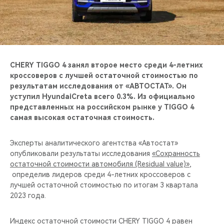
CHERY REMOTE
CHERY И СПОРТ
НАШИ МЕРОПРИЯТИЯ
CHERY TIGGO 4 занял второе место среди 4-летних
кроссоверов с лучшей остаточной стоимостью по
ВИДЕООБЗОРЫ
результатам исследования от «АВТОСТАТ». Он
уступил HyundaiCreta всего 0.3%. Из официально
CHERY ДЛЯ ДЕТЕЙ
представленных на российском рынке у TIGGO 4
самая высокая остаточная стоимость.
Эксперты аналитического агентства «Автостат»
опубликовали результаты исследования
«Сохранность
остаточной стоимости автомобиля (Residual value)»
,
определив лидеров среди 4-летних кроссоверов с
лучшей остаточной стоимостью по итогам 3 квартала
2023 года.
Индекс остаточной стоимости CHERY TIGGO 4 равен