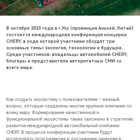
CHERY REMOTE
CHERY И СПОРТ
В октябре 2023 года в г.Уху (провинция Аньхой, Китай)
НАШИ МЕРОПРИЯТИЯ
состоится международная конференция концерна
CHERY, в ходе которой участники обсудят три
основные темы: экология, технологии и будущее.
ВИДЕООБЗОРЫ
Среди участников: владельцы автомобилей CHERY,
блогеры и представители авторитетных СМИ со
CHERY ДЛЯ ДЕТЕЙ
всего мира.
Как создать экосистему с пользователями – важный
вопрос, которым озадачены многие крупные компании по
всему миру. Формирование качественной и
функциональной экосистемы также заложено в стратегию
развития международной автомобильной компании
CHERY. В процессе конференции участники будут
исследовать пути развития и достижения синергии в