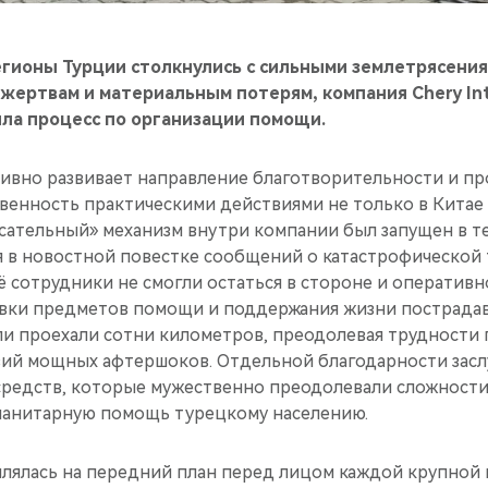
егионы Турции столкнулись с сильными землетрясени
жертвам и материальным потерям, компания Chery Int
ла процесс по организации помощи.
ивно развивает направление благотворительности и пр
енность практическими действиями не только в Китае и
асательный» механизм внутри компании был запущен в т
я в новостной повестке сообщений о катастрофической 
 сотрудники не смогли остаться в стороне и оперативн
авки предметов помощи и поддержания жизни пострада
ли проехали сотни километров, преодолевая трудности
вий мощных афтершоков. Отдельной благодарности зас
средств, которые мужественно преодолевали сложности
манитарную помощь турецкому населению.
млялась на передний план перед лицом каждой крупной 