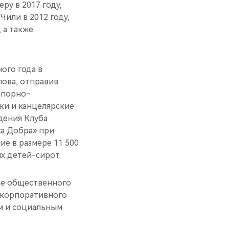
ру в 2017 году,
Чили в 2012 году,
 а также
ого года в
лова, отправив
опорно-
аки и канцелярские
дения Клуба
а Добра» при
е в размере 11 500
х детей-сирот.
ие общественного
о корпоративного
м и социальным