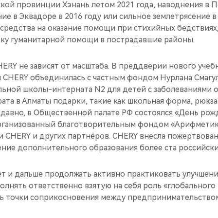
кой провинции Хэнань летом 2021 года, наводнения в Пе
ие в Эквадоре в 2016 году или сильное землетрясение в 
средства на оказание помощи при стихийных бедствиях,
вку гуманитарной помощи в пострадавшие районы.
RY не зависят от масштаба. В преддверии нового учебн
я CHERY объединилась с частным фондом Нурлана Смагу
льной школы-интерната N2 для детей с заболеваниями 
ата в Алматы подарки, такие как школьная форма, рюкз
давно, в Общественной палате РФ состоялся «День рож
рганизованный благотворительным фондом «Арифметик
 CHERY и других партнёров. CHERY внесла пожертвовани
ение дополнительного образования более ста российски
ет и дальше продолжать активно практиковать улучшен
полнять ответственно взятую на себя роль «глобальног
ть точки соприкосновения между предпринимательство