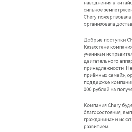
наводнения в китайс
сильное землетрясен
Chery пожертвовала 
организовала доста
Добрые поступки CHE
Казахстане компани
ученикам исправите
двигательного аппар
принадлежности. Не
приёмных семей», о
поддержке компании
000 рублей на получ
Компания Chery буд
благосостояния, вы
гражданина» и иска
развитием.