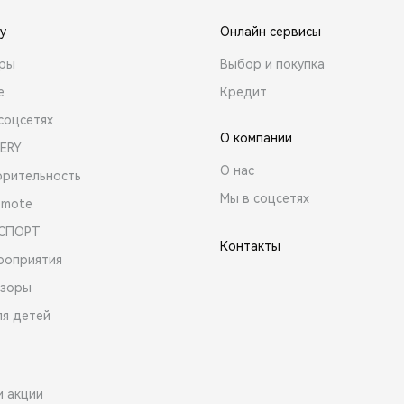
y
Онлайн сервисы
ары
Выбор и покупка
е
Кредит
соцсетях
О компании
ERY
О нас
орительность
Мы в соцсетях
emote
 СПОРТ
Контакты
роприятия
зоры
ля детей
и акции