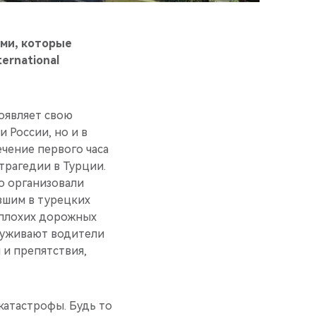
ями, которые
ernational
оявляет свою
 России, но и в
ечение первого часа
трагедии в Турции.
о организовали
вшим в турецких
 плохих дорожных
луживают водители
 и препятствия,
катастрофы. Будь то