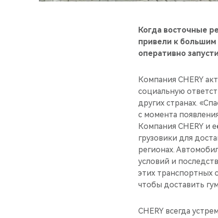
Когда восточные р
привели к большим 
оперативно запусти
Компания CHERY акт
социальную ответств
других странах. «Сп
с момента появлени
Компания CHERY и её
грузовики для дост
регионах. Автомоби
условий и последст
этих транспортных 
чтобы доставить гу
CHERY всегда устре