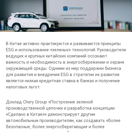
CHERY REMOTE
CHERY И СПОРТ
НАШИ МЕРОПРИЯТИЯ
В Китае активно практикуются и развиваются принципы
ВИДЕООБЗОРЫ
ESG и использование «зеленых» технологий. Руководители
ведущих и крупных китайских компаний осознают
CHERY ДЛЯ ДЕТЕЙ
важность и необходимость в энергосбережении и охране
окружающей среды. Одними из мер поддержки бизнеса
для развития и внедрения ESG в стратегии их развития
является низкая кредитная ставка в банках и получение
налоговых льгот.
Доклад Chery Group «Построение зеленой
производственной цепочки и разработка концепции
«Сделано в Китае»» демонстрирует другим
автомобильным производителям, как создавать «более
безопасные, более энергосберегающие и более