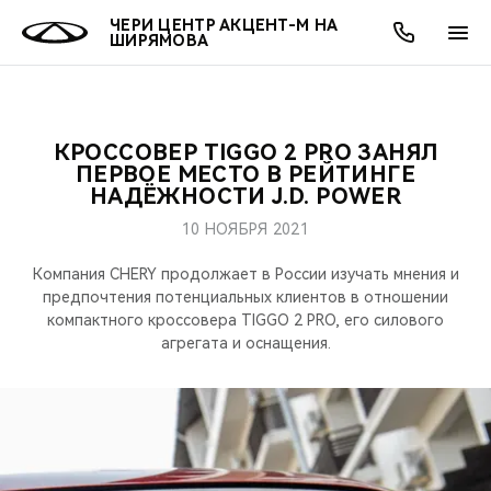
ЧЕРИ ЦЕНТР АКЦЕНТ-М НА
ШИРЯМОВА
КРОССОВЕР TIGGO 2 PRO ЗАНЯЛ
ОНЛАЙН СЕРВИСЫ
ПОКУПАТЕЛЯМ
ВЛАДЕЛЬЦАМ
О КОМПАНИИ
МИР CHERY
МОДЕЛИ
АКЦИИ
ПЕРВОЕ МЕСТО В РЕЙТИНГЕ
НАДЁЖНОСТИ J.D. POWER
ВЫБОР И ПОКУПКА
СЕРВИС
АКСЕССУАРЫ
ВЫГОДЫ И АКЦИИ
ВЫБОР И ПОКУПКА
О НАС
ВСЕ МОДЕЛИ
10 НОЯБРЯ 2021
КРЕДИТ И СТРАХОВАНИЕ
ЗАПЧАСТИ И АКСЕССУАРЫ
О БРЕНДЕ
КРЕДИТ
МЫ В СОЦСЕТЯХ
Компания CHERY продолжает в России изучать мнения и
КРОССОВЕРЫ
предпочтения потенциальных клиентов в отношении
компактного кроссовера TIGGO 2 PRO, его силового
ПОДДЕРЖКА
CHERY В СОЦСЕТЯХ
агрегата и оснащения.
СЕДАНЫ
CHERY CONNECT
ЛЮДИ CHERY
НОВИНКИ
БЛАГОТВОРИТЕЛЬНОСТЬ