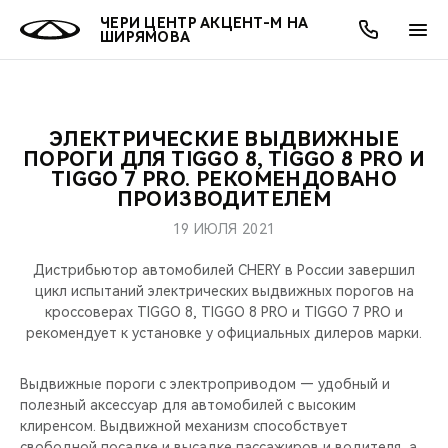
ЧЕРИ ЦЕНТР АКЦЕНТ-М НА
ШИРЯМОВА
ЭЛЕКТРИЧЕСКИЕ ВЫДВИЖНЫЕ
ОНЛАЙН СЕРВИСЫ
ПОКУПАТЕЛЯМ
ВЛАДЕЛЬЦАМ
О КОМПАНИИ
МИР CHERY
МОДЕЛИ
АКЦИИ
ПОРОГИ ДЛЯ TIGGO 8, TIGGO 8 PRO И
TIGGO 7 PRO. РЕКОМЕНДОВАНО
ПРОИЗВОДИТЕЛЕМ
ВЫБОР И ПОКУПКА
СЕРВИС
АКСЕССУАРЫ
ВЫГОДЫ И АКЦИИ
ВЫБОР И ПОКУПКА
О НАС
ВСЕ МОДЕЛИ
19 ИЮЛЯ 2021
КРЕДИТ И СТРАХОВАНИЕ
ЗАПЧАСТИ И АКСЕССУАРЫ
О БРЕНДЕ
КРЕДИТ
МЫ В СОЦСЕТЯХ
КРОССОВЕРЫ
Дистрибьютор автомобилей CHERY в России завершил
цикл испытаний электрических выдвижных порогов на
ПОДДЕРЖКА
CHERY В СОЦСЕТЯХ
кроссоверах TIGGO 8, TIGGO 8 PRO и TIGGO 7 PRO и
СЕДАНЫ
рекомендует к установке у официальных дилеров марки.
CHERY CONNECT
ЛЮДИ CHERY
НОВИНКИ
Выдвижные пороги с электроприводом — удобный и
БЛАГОТВОРИТЕЛЬНОСТЬ
полезный аксессуар для автомобилей с высоким
клиренсом. Выдвижной механизм способствует
свободной посадке и высадке пассажиров и водителя, а