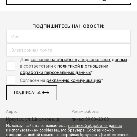
ПОДПИШИТЕСЬ НА НОВОСТИ:
Даю
согласие на обработку персональных данных
в соответствии с
политикой в отношении
обработки персональных данных
*
Согласен на
рекламную коммуникацию
*
ПОДПИСАТЬСЯ
Адрес:
Режим работы:
Иркутск, ул. Ширямова, д.
пн-вс: 09:00-20:00
32
Используя сайт, вы соглашаетесь с
политикой обработки данных
и использованием cookies вашего браузера. Cookies можно
отключить в любой момент в настройках браузера. Для обеспечения