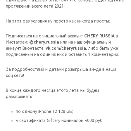
один шанс - а целых 3! Потому что конкурс будет идти на
CHERY REMOTE
протяжении всего лета 2021!
CHERY И СПОРТ
На этот раз условия ну просто как никогда просты:
НАШИ МЕРОПРИЯТИЯ
Подписаться на официальный аккаунт
CHERY RUSSIA
в
Инстаграм:
@chery.russia
или на наш официальный
ВИДЕООБЗОРЫ
аккаунт Вконтакте:
vk.com/cheryrussia
, либо быть уже
подписанным на один из них и оставить 1 комментарий.
CHERY ДЛЯ ДЕТЕЙ
За подробностями и датами розыгрыша ай-да в наши
соц.сети!
В конце каждого месяца этого лета мы будем
разыгрывать:
по одному iPhone 12 128 GB;
4 сертификата Giftery номиналом 4000 руб.