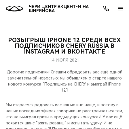
ЧЕРИ ЦЕНТР АКЦЕНТ-М НА
ШИРЯМОВА
РОЗЫГРЫШ IPHONE 12 СРЕДИ ВСЕХ
ОНЛАЙН СЕРВИСЫ
ПОКУПАТЕЛЯМ
ВЛАДЕЛЬЦАМ
О КОМПАНИИ
МИР CHERY
МОДЕЛИ
АКЦИИ
ПОДПИСЧИКОВ CHERY RUSSIA В
INSTAGRAM И ВКОНТАКТЕ
ВЫБОР И ПОКУПКА
СЕРВИС
АКСЕССУАРЫ
ВЫГОДЫ И АКЦИИ
ВЫБОР И ПОКУПКА
О НАС
ВСЕ МОДЕЛИ
14 ИЮЛЯ 2021
КРЕДИТ И СТРАХОВАНИЕ
ЗАПЧАСТИ И АКСЕССУАРЫ
О БРЕНДЕ
КРЕДИТ
МЫ В СОЦСЕТЯХ
Дорогие подписчики! Спешим обрадовать вас ещё одной
КРОССОВЕРЫ
замечательной новостью: мы объявляем о старте нашего
нового конкурса “Подпишись на CHERY и выиграй iPhone
ПОДДЕРЖКА
CHERY В СОЦСЕТЯХ
12”!
СЕДАНЫ
CHERY CONNECT
ЛЮДИ CHERY
Мы стараемся радовать вас как можно чаще, и потому в
НОВИНКИ
наших последних эфирах говорили не расстраиваться тем,
БЛАГОТВОРИТЕЛЬНОСТЬ
кто не выиграл призы в предыдущих конкурсах! У вас ещё
появится шанс “взять реванш” и испытать удачу! И не