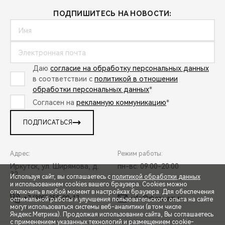
ПОДПИШИТЕСЬ НА НОВОСТИ:
Даю
согласие на обработку персональных данных
в соответствии с
политикой в отношении
обработки персональных данных
*
Согласен на
рекламную коммуникацию
*
ПОДПИСАТЬСЯ
Адрес:
Режим работы:
Иркутск, ул. Ширямова, д.
пн-вс: 09:00-20:00
32
Используя сайт, вы соглашаетесь с
политикой обработки данных
и использованием cookies вашего браузера. Cookies можно
отключить в любой момент в настройках браузера. Для обеспечения
+7 (395) 250-09-17
info@chery-am.ru
оптимальной работы и улучшения пользовательского опыта на сайте
могут использоваться системы веб-аналитики (в том числе
СПЕЦПРЕДЛОЖЕНИЯ
Яндекс.Метрика). Продолжая использование сайта, Вы соглашаетесь
с применением указанных технологий и размещением cookie-