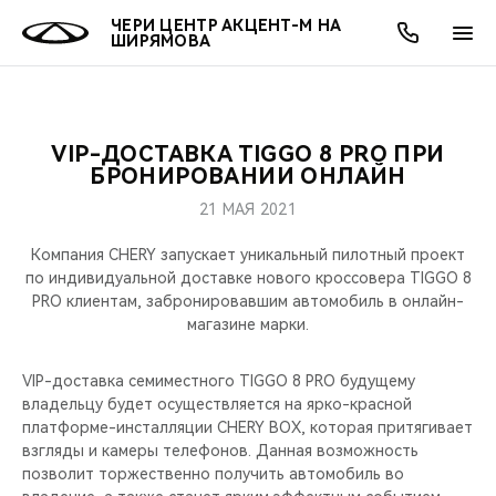
ЧЕРИ ЦЕНТР АКЦЕНТ-М НА
ШИРЯМОВА
VIP-ДОСТАВКА TIGGO 8 PRO ПРИ
ОНЛАЙН СЕРВИСЫ
ПОКУПАТЕЛЯМ
ВЛАДЕЛЬЦАМ
О КОМПАНИИ
МИР CHERY
МОДЕЛИ
АКЦИИ
БРОНИРОВАНИИ ОНЛАЙН
21 МАЯ 2021
ВЫБОР И ПОКУПКА
СЕРВИС
АКСЕССУАРЫ
ВЫГОДЫ И АКЦИИ
ВЫБОР И ПОКУПКА
О НАС
ВСЕ МОДЕЛИ
Компания CHERY запускает уникальный пилотный проект
КРЕДИТ И СТРАХОВАНИЕ
ЗАПЧАСТИ И АКСЕССУАРЫ
О БРЕНДЕ
КРЕДИТ
МЫ В СОЦСЕТЯХ
по индивидуальной доставке нового кроссовера TIGGO 8
КРОССОВЕРЫ
PRO клиентам, забронировавшим автомобиль в онлайн-
магазине марки.
ПОДДЕРЖКА
CHERY В СОЦСЕТЯХ
СЕДАНЫ
VIP-доставка семиместного TIGGO 8 PRO будущему
CHERY CONNECT
ЛЮДИ CHERY
владельцу будет осуществляется на ярко-красной
НОВИНКИ
платформе-инсталляции CHERY BOX, которая притягивает
БЛАГОТВОРИТЕЛЬНОСТЬ
взгляды и камеры телефонов. Данная возможность
позволит торжественно получить автомобиль во