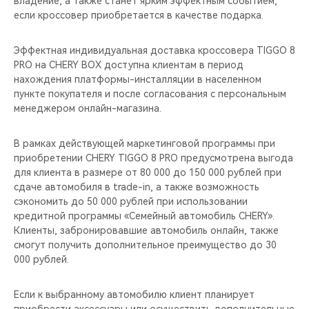
владение, а также станет ярким эффектным событием,
CHERY REMOTE
если кроссовер приобретается в качестве подарка.
CHERY И СПОРТ
Эффектная индивидуальная доставка кроссовера TIGGO 8
PRO на CHERY BOX доступна клиентам в период
НАШИ МЕРОПРИЯТИЯ
нахождения платформы-инсталляции в населенном
пункте покупателя и после согласования с персональным
ВИДЕООБЗОРЫ
менеджером онлайн-магазина.
CHERY ДЛЯ ДЕТЕЙ
В рамках действующей маркетинговой программы при
приобретении CHERY TIGGO 8 PRO предусмотрена выгода
для клиента в размере от 80 000 до 150 000 рублей при
сдаче автомобиля в trade-in, а также возможность
сэкономить до 50 000 рублей при использовании
кредитной программы «Семейный автомобиль CHERY».
Клиенты, забронировавшие автомобиль онлайн, также
смогут получить дополнительное преимущество до 30
000 рублей.
Если к выбранному автомобилю клиент планирует