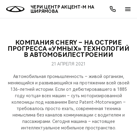
ЧЕРИ ЦЕНТР АКЦЕНТ-М НА
ШИРЯМОВА
КОМПАНИЯ CHERY – НА ОСТРИЕ
ОНЛАЙН СЕРВИСЫ
ПОКУПАТЕЛЯМ
ВЛАДЕЛЬЦАМ
О КОМПАНИИ
МИР CHERY
МОДЕЛИ
АКЦИИ
ПРОГРЕССА «УМНЫХ» ТЕХНОЛОГИЙ
В АВТОМОБИЛЕСТРОЕНИИ
ВЫБОР И ПОКУПКА
СЕРВИС
АКСЕССУАРЫ
ВЫГОДЫ И АКЦИИ
ВЫБОР И ПОКУПКА
О НАС
ВСЕ МОДЕЛИ
21 АПРЕЛЯ 2021
КРЕДИТ И СТРАХОВАНИЕ
ЗАПЧАСТИ И АКСЕССУАРЫ
О БРЕНДЕ
КРЕДИТ
МЫ В СОЦСЕТЯХ
Автомобильная промышленность – живой организм,
КРОССОВЕРЫ
меняющийся и развивающийся на протяжении всей своей
136-летней истории. Если от дебютировавшего в 1885
ПОДДЕРЖКА
CHERY В СОЦСЕТЯХ
году «отца» всех машин – суть моторизированной
СЕДАНЫ
колесницы под названием Benz Patent-Motorwagen –
CHERY CONNECT
ЛЮДИ CHERY
требовалось просто ехать, современная техника
немыслима без каналов коммуникации с водителем и
НОВИНКИ
пассажирами. Сегодня машина – настоящее
БЛАГОТВОРИТЕЛЬНОСТЬ
интеллектуальное мобильное пространство.