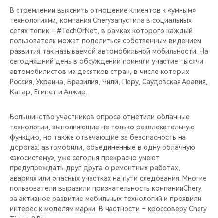
CHERY REMOTE
В стремлении выяснить отношение клиентов к «умным»
технологиями, компания Cheryзапустила в социальных
CHERY И СПОРТ
сетях топик - #TechOrNot, в рамках которого каждый
пользователь может поделиться собственным видением
НАШИ МЕРОПРИЯТИЯ
развития так называемой автомобильной мобильности. На
сегодняшний день в обсуждении приняли участие тысячи
автомобилистов из десятков стран, в числе которых
ВИДЕООБЗОРЫ
Россия, Украина, Бразилия, Чили, Перу, Саудовская Аравия,
Катар, Египет и Алжир.
CHERY ДЛЯ ДЕТЕЙ
Большинство участников опроса отметили облачные
технологии, выполняющие не только развлекательную
функцию, но также отвечающие за безопасность на
дорогах: автомобили, объединенные в одну облачную
«экосистему», уже сегодня прекрасно умеют
предупреждать друг друга о ремонтных работах,
авариях или опасных участках на пути следования. Многие
пользователи выразили признательность компанииChery
за активное развитие мобильных технологий и проявили
интерес к моделям марки. В частности – кроссоверу Chery