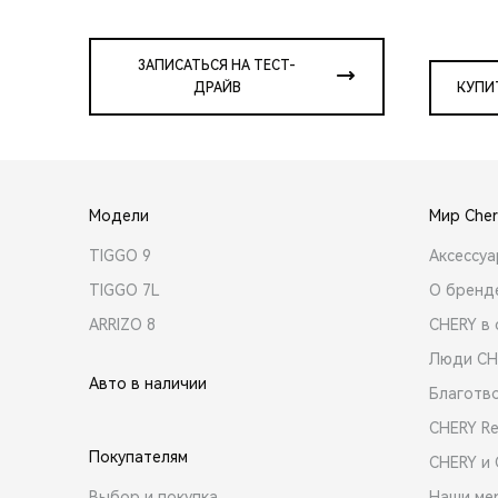
ЗАПИСАТЬСЯ НА ТЕСТ-
ДРАЙВ
КУПИ
Модели
Мир Cher
TIGGO 9
Аксессу
TIGGO 7L
О бренд
ARRIZO 8
CHERY в 
Люди CH
Авто в наличии
Благотв
CHERY R
Покупателям
CHERY и
Выбор и покупка
Наши ме