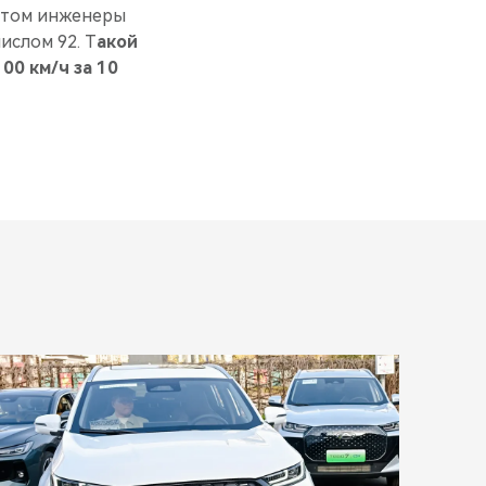
 этом инженеры
ислом 92. Т
акой
00 км/ч за 10