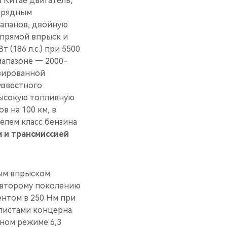
 Китае двигатель,
и рядным
лапанов, двойную
 прямой впрыск и
 (186 л.с.) при 5500
иапазоне — 2000-
изированной
известного
высокую топливную
 на 100 км, в
елем класс бензина
м и трансмиссией
ым впрыском
 второму поколению
ентом в 250 Нм при
алистами концерна
дном режиме 6,3