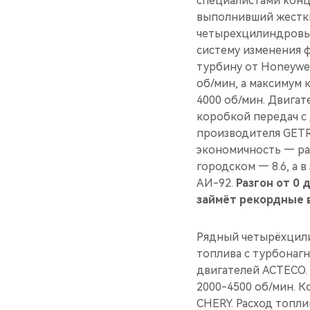
специалистами конц
выполнивший жестки
четырехцилиндровым
систему изменения ф
турбину от Honeywell
об/мин, а максимум
4000 об/мин. Двига
коробкой передач с
производителя GETR
экономичность — рас
городском — 8.6, а 
АИ-92.
Разгон от 0 
займёт рекордные в
Рядный четырёхцили
топлива с турбонаг
двигателей ACTECO. 
2000-4500 об/мин. 
CHERY. Расход топли