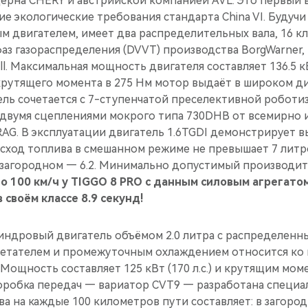
ерна CHERY и австрийской компанией AVL. Это первый в
е экологические требования стандарта China VI. Будуч
 двигателем, имеет два распределительных вала, 16 к
аз газораспределения (DVVT) производства BorgWarner,
. Максимальная мощность двигателя составляет 136.5 кВт
 крутящего момента в 275 Нм мотор выдаёт в широком д
тель сочетается с 7-ступенчатой преселективной робот
 двумя сцеплениями мокрого типа 730DHB от всемирно 
AG. В эксплуатации двигатель 1.6TGDI демонстрирует 
ход топлива в смешанном режиме не превышает 7 литров
в загородном — 6.2. Минимально допустимый производит
до 100 км/ч у TIGGO 8 PRO c данным силовым агрегато
 своём классе 8.9 секунд!
ндровый двигатель объёмом 2.0 литра с распределенн
нетателем и промежуточным охлаждением относится ко
Мощность составляет 125 кВт (170 л.с.) и крутящим мом
Коробка передач — вариатор CVT9 — разработана специ
ва на каждые 100 километров пути составляет: в загоро