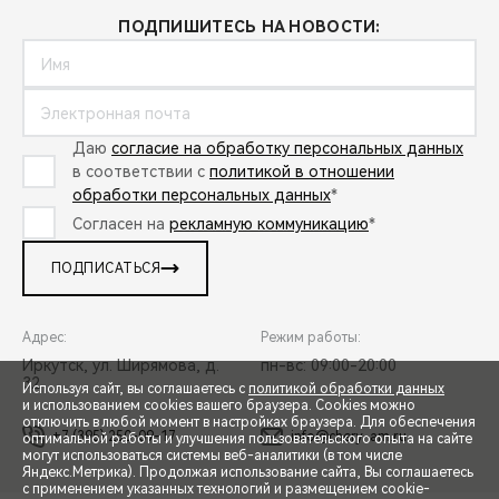
ПОДПИШИТЕСЬ НА НОВОСТИ:
Даю
согласие на обработку персональных данных
в соответствии с
политикой в отношении
обработки персональных данных
*
Согласен на
рекламную коммуникацию
*
ПОДПИСАТЬСЯ
Адрес:
Режим работы:
Иркутск, ул. Ширямова, д.
пн-вс: 09:00-20:00
32
Используя сайт, вы соглашаетесь с
политикой обработки данных
и использованием cookies вашего браузера. Cookies можно
отключить в любой момент в настройках браузера. Для обеспечения
+7 (395) 250-09-17
info@chery-am.ru
оптимальной работы и улучшения пользовательского опыта на сайте
могут использоваться системы веб-аналитики (в том числе
СПЕЦПРЕДЛОЖЕНИЯ
Яндекс.Метрика). Продолжая использование сайта, Вы соглашаетесь
с применением указанных технологий и размещением cookie-