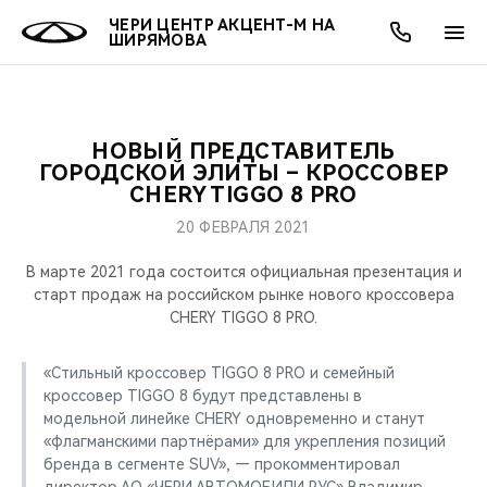
ЧЕРИ ЦЕНТР АКЦЕНТ-М НА
ШИРЯМОВА
НОВЫЙ ПРЕДСТАВИТЕЛЬ
ОНЛАЙН СЕРВИСЫ
ПОКУПАТЕЛЯМ
ВЛАДЕЛЬЦАМ
О КОМПАНИИ
МИР CHERY
МОДЕЛИ
АКЦИИ
ГОРОДСКОЙ ЭЛИТЫ – КРОССОВЕР
CHERY TIGGO 8 PRO
ВЫБОР И ПОКУПКА
СЕРВИС
АКСЕССУАРЫ
ВЫГОДЫ И АКЦИИ
ВЫБОР И ПОКУПКА
О НАС
ВСЕ МОДЕЛИ
20 ФЕВРАЛЯ 2021
КРЕДИТ И СТРАХОВАНИЕ
ЗАПЧАСТИ И АКСЕССУАРЫ
О БРЕНДЕ
КРЕДИТ
МЫ В СОЦСЕТЯХ
В марте 2021 года состоится официальная презентация и
КРОССОВЕРЫ
старт продаж на российском рынке нового кроссовера
CHERY TIGGO 8 PRO.
ПОДДЕРЖКА
CHERY В СОЦСЕТЯХ
СЕДАНЫ
«Стильный кроссовер TIGGO 8 PRO и семейный
CHERY CONNECT
ЛЮДИ CHERY
кроссовер TIGGO 8 будут представлены в
НОВИНКИ
модельной линейке CHERY одновременно и станут
БЛАГОТВОРИТЕЛЬНОСТЬ
«флагманскими партнёрами» для укрепления позиций
бренда в сегменте SUV», — прокомментировал