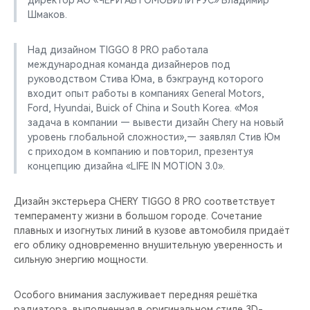
директор АО «ЧЕРИ АВТОМОБИЛИ РУС» Владимир
CHERY REMOTE
Шмаков.
CHERY И СПОРТ
Над дизайном TIGGO 8 PRO работала
международная команда дизайнеров под
НАШИ МЕРОПРИЯТИЯ
руководством Стива Юма, в бэкграунд которого
входит опыт работы в компаниях General Motors,
ВИДЕООБЗОРЫ
Ford, Hyundai, Buick of China и South Korea. «Моя
задача в компании — вывести дизайн Chery на новый
уровень глобальной сложности»,— заявлял Стив Юм
CHERY ДЛЯ ДЕТЕЙ
с приходом в компанию и повторил, презентуя
концепцию дизайна «LIFE IN MOTION 3.0».
Дизайн экстерьера CHERY TIGGO 8 PRO соответствует
темпераменту жизни в большом городе. Сочетание
плавных и изогнутых линий в кузове автомобиля придаёт
его облику одновременно внушительную уверенность и
сильную энергию мощности.
Особого внимания заслуживает передняя решётка
радиатора, выполненная в оригинальном стиле 3D-