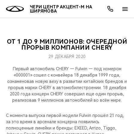
ЧЕРИ ЦЕНТР АКЦЕНТ-М НА
ШИРЯМОВА
ОТ 1 ДО 9 МИЛЛИОНОВ: ОЧЕРЕДНОЙ
ОНЛАЙН СЕРВИСЫ
ПОКУПАТЕЛЯМ
ВЛАДЕЛЬЦАМ
О КОМПАНИИ
МИР CHERY
МОДЕЛИ
АКЦИИ
ПРОРЫВ КОМПАНИИ CHERY
29 ДЕКАБРЯ 2020
ВЫБОР И ПОКУПКА
СЕРВИС
АКСЕССУАРЫ
ВЫГОДЫ И АКЦИИ
ВЫБОР И ПОКУПКА
О НАС
ВСЕ МОДЕЛИ
Первый автомобиль CHERY — Fulwin — под номером
КРЕДИТ И СТРАХОВАНИЕ
ЗАПЧАСТИ И АКСЕССУАРЫ
О БРЕНДЕ
КРЕДИТ
МЫ В СОЦСЕТЯХ
«000001» сошел с конвейера 18 декабря 1999 года,
КРОССОВЕРЫ
ознаменовав новую веху в развитии китайских брендов и
прорыв марки CHERY в автомобилестроении. 18 декабря
ПОДДЕРЖКА
CHERY В СОЦСЕТЯХ
2020 года концерн CHERY совершил еще один прорыв,
СЕДАНЫ
реализовав 9 миллионов автомобилей во всём мире.
CHERY CONNECT
ЛЮДИ CHERY
НОВИНКИ
С момента выпуска первой модели Fulwin прошёл 21 год,
БЛАГОТВОРИТЕЛЬНОСТЬ
за это время в арсенале концерна появились
полноценные линейки и бренды: EXEED, Arrizo, Tiggo,