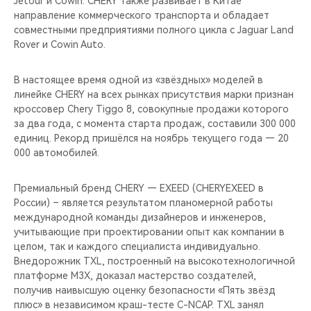
Jetour и Cowin. CHERY также развивает в Китае
CHERY REMOTE
направление коммерческого транспорта и обладает
совместными предприятиями полного цикла с Jaguar Land
CHERY И СПОРТ
Rover и Cowin Auto.
НАШИ МЕРОПРИЯТИЯ
В настоящее время одной из «звёздных» моделей в
линейке CHERY на всех рынках присутствия марки признан
ВИДЕООБЗОРЫ
кроссовер Chery Tiggo 8, совокупные продажи которого
за два года, с момента старта продаж, составили 300 000
единиц. Рекорд пришёлся на ноябрь текущего года — 20
CHERY ДЛЯ ДЕТЕЙ
000 автомобилей.
Премиальный бренд CHERY — EXEED (CHERYEXEED в
России) – является результатом планомерной работы
международной команды дизайнеров и инженеров,
учитывающие при проектировании опыт как компании в
целом, так и каждого специалиста индивидуально.
Внедорожник TXL, построенный на высокотехнологичной
платформе M3X, доказал мастерство создателей,
получив наивысшую оценку безопасности «Пять звёзд
плюс» в независимом краш-тесте C-NCAP. TXL занял