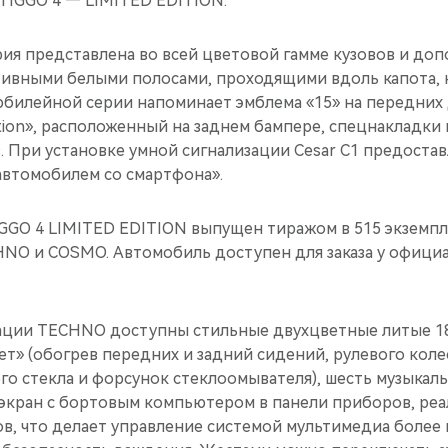
TIGGO 4 — LIMITED EDITION.
ия представлена во всей цветовой гамме кузовов и доп
ивными белыми полосами, проходящими вдоль капота, 
юбилейной серии напоминает эмблема «15» на передних
dition», расположенный на заднем бампере, спецнакладки 
 При установке умной сигнализации Cesar C1 предостав
автомобилем со смартфона».
GGO 4 LIMITED EDITION выпущен тиражом в 515 экземпл
NO и COSMO. Автомобиль доступен для заказа у офици
тации TECHNO доступны стильные двухцветные литые 1
т» (обогрев передних и задний сидений, рулевого колес
го стекла и форсунок стеклоомывателя), шесть музыкал
кран с бортовым компьютером в панели приборов, реа
ов, что делает управление системой мультимедиа более