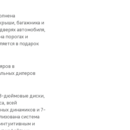
олнена
крыши, багажника и
 дверях автомобиля,
на порогах и
ляется в подарок
яров в
альных дилеров
8-дюймовые диски,
а, всей
ьных динамиков и 7-
лизована система
 интуитивным и