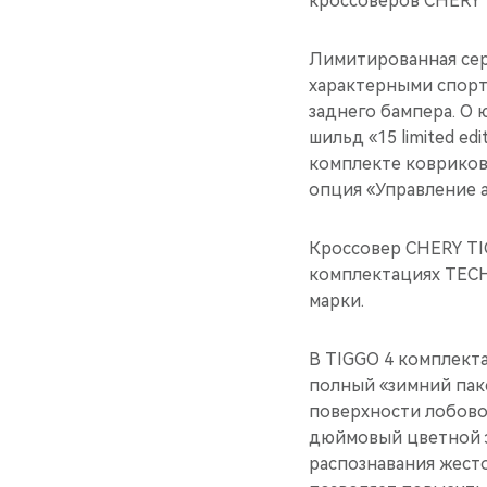
кроссоверов CHERY 
Лимитированная сер
характерными спорт
заднего бампера. О 
шильд «15 limited e
комплекте ковриков.
опция «Управление 
Кроссовер CHERY TI
комплектациях TECH
марки.
В TIGGO 4 комплек
полный «зимний паке
поверхности лобово
дюймовый цветной э
распознавания жест