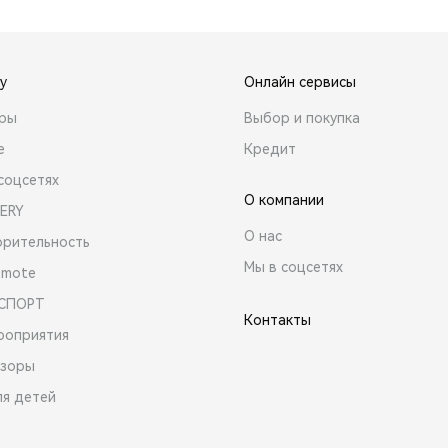
y
Онлайн сервисы
ары
Выбор и покупка
е
Кредит
соцсетях
О компании
ERY
О нас
орительность
Мы в соцсетях
emote
 СПОРТ
Контакты
роприятия
зоры
ля детей