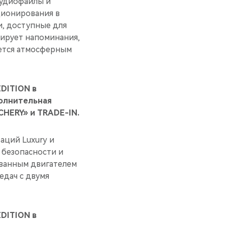
аудиофайлы и
ционирования в
и, доступные для
цирует напоминания,
ается атмосферным
DITION в
полнительная
CHERY» и TRADE-IN.
аций Luxury и
 безопасности и
ванным двигателем
едач с двумя
DITION в