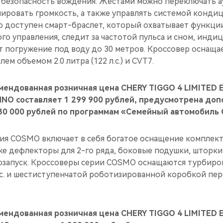
 безопасность вождения. Жестами можно переключать 
лировать громкость, а также управлять системой конди
о доступен смарт-браслет, который охватывает функци
о управления, следит за частотой пульса и сном, инди
т погружение под воду до 30 метров. Кроссовер оснащ
м объемом 2.0 литра (122 л.с.) и CVT7.
мендованная розничная цена CHERY TIGGO 4 LIMITED E
NO составляет 1 299 900 рублей, предусмотрена до
30 000 рублей по программам «Семейный автомобиль 
ия COSMO включает в себя богатое оснащение комплект
же дефлекторы для 2-го ряда, боковые подушки, шторки
запуск. Кроссоверы серии COSMO оснащаются турбиро
 л.с. и шестиступенчатой роботизированной коробкой пер
мендованная розничная цена CHERY TIGGO 4 LIMITED E