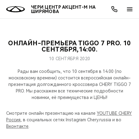
ЧЕРИ ЦЕНТР АКЦЕНТ-М НА
ШИРЯМОВА
ОНЛАЙН-ПРЕМЬЕРА TIGGO 7 PRO. 10
ОНЛАЙН СЕРВИСЫ
ПОКУПАТЕЛЯМ
ВЛАДЕЛЬЦАМ
О КОМПАНИИ
МИР CHERY
МОДЕЛИ
АКЦИИ
СЕНТЯБРЯ,14:00.
10 СЕНТЯБРЯ 2020
ВЫБОР И ПОКУПКА
СЕРВИС
АКСЕССУАРЫ
ВЫГОДЫ И АКЦИИ
ВЫБОР И ПОКУПКА
О НАС
ВСЕ МОДЕЛИ
Рады вам сообщить, что 10 сентября в 14.00 (по
КРЕДИТ И СТРАХОВАНИЕ
ЗАПЧАСТИ И АКСЕССУАРЫ
О БРЕНДЕ
КРЕДИТ
МЫ В СОЦСЕТЯХ
московскому времени) состоится всероссийская онлайн-
КРОССОВЕРЫ
презентация долгожданного кроссовера CHERY TIGGO 7
PRO. Мы расскажем все технические подробности
ПОДДЕРЖКА
CHERY В СОЦСЕТЯХ
новинки, её преимущества и ЦЕНЫ!
СЕДАНЫ
CHERY CONNECT
ЛЮДИ CHERY
Смотрите онлайн презентацию на канале
YOUTUBE CHERY
НОВИНКИ
Россия
, в социальных сетях Instagram Chery.russia и во
БЛАГОТВОРИТЕЛЬНОСТЬ
Вконтакте
.