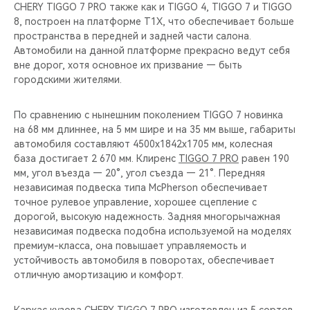
CHERY REMOTE
CHERY TIGGO 7 PRO также как и TIGGO 4, TIGGO 7 и TIGGO
8, построен на платформе T1X, что обеспечивает больше
пространства в передней и задней части салона.
CHERY И СПОРТ
Автомобили на данной платформе прекрасно ведут себя
вне дорог, хотя основное их призвание — быть
НАШИ МЕРОПРИЯТИЯ
городскими жителями.
ВИДЕООБЗОРЫ
По сравнению с нынешним поколением TIGGO 7 новинка
на 68 мм длиннее, на 5 мм шире и на 35 мм выше, габариты
CHERY ДЛЯ ДЕТЕЙ
автомобиля составляют 4500х1842х1705 мм, колесная
база достигает 2 670 мм. Клиренс
TIGGO 7 PRO
равен 190
мм, угол въезда — 20°, угол съезда — 21°. Передняя
независимая подвеска типа McPherson обеспечивает
точное рулевое управление, хорошее сцепление с
дорогой, высокую надежность. Задняя многорычажная
независимая подвеска подобна используемой на моделях
премиум-класса, она повышает управляемость и
устойчивость автомобиля в поворотах, обеспечивает
отличную амортизацию и комфорт.