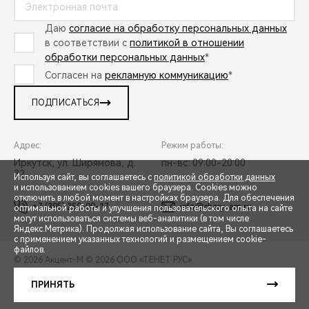
Даю
согласие на обработку персональных данных
в соответствии с
политикой в отношении
обработки персональных данных
*
Согласен на
рекламную коммуникацию
*
ПОДПИСАТЬСЯ
Адрес:
Режим работы:
Иркутск, ул. Ширямова, д.
пн-вс: 09:00-20:00
32
Используя сайт, вы соглашаетесь с
политикой обработки данных
и использованием cookies вашего браузера. Cookies можно
отключить в любой момент в настройках браузера. Для обеспечения
+7 (395) 250-09-17
info@chery-am.ru
оптимальной работы и улучшения пользовательского опыта на сайте
могут использоваться системы веб-аналитики (в том числе
СПЕЦПРЕДЛОЖЕНИЯ
Яндекс.Метрика). Продолжая использование сайта, Вы соглашаетесь
с применением указанных технологий и размещением cookie-
файлов.
© 2026 Акцент-М
© 2026 ООО «ТЕНЕТ РУС»
ЗАПИСЬ НА ТЕСТ-ДРАЙВ
ПРАВОВАЯ ИНФОРМАЦИЯ
КОНТАКТЫ
КЛИЕНТСКАЯ ПОДДЕРЖКА
ПРИНЯТЬ
Сделано в ПЕРКС
РАСЧЕТ КРЕДИТА