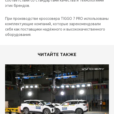
соответствии со стандартами качества и технологиями
CHERY REMOTE
этих брендов.
CHERY И СПОРТ
При производстве кроссовера TIGGO 7 PRO использованы
комплектующие компаний, которые зарекомендовали
НАШИ МЕРОПРИЯТИЯ
себя как поставщики надёжного и высококачественного
оборудования.
ВИДЕООБЗОРЫ
CHERY ДЛЯ ДЕТЕЙ
ЧИТАЙТЕ ТАКЖЕ