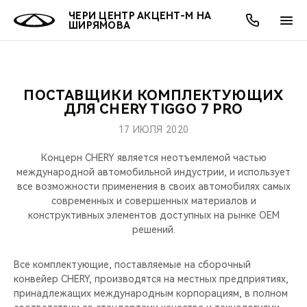
ЧЕРИ ЦЕНТР АКЦЕНТ-М НА
ШИРЯМОВА
ПОСТАВЩИКИ КОМПЛЕКТУЮЩИХ
ОНЛАЙН СЕРВИСЫ
ПОКУПАТЕЛЯМ
ВЛАДЕЛЬЦАМ
О КОМПАНИИ
МИР CHERY
МОДЕЛИ
АКЦИИ
ДЛЯ CHERY TIGGO 7 PRO
17 ИЮЛЯ 2020
ВЫБОР И ПОКУПКА
СЕРВИС
АКСЕССУАРЫ
ВЫГОДЫ И АКЦИИ
ВЫБОР И ПОКУПКА
О НАС
ВСЕ МОДЕЛИ
Концерн CHERY является неотъемлемой частью
КРЕДИТ И СТРАХОВАНИЕ
ЗАПЧАСТИ И АКСЕССУАРЫ
О БРЕНДЕ
КРЕДИТ
МЫ В СОЦСЕТЯХ
международной автомобильной индустрии, и использует
КРОССОВЕРЫ
все возможности применения в своих автомобилях самых
современных и совершенных материалов и
ПОДДЕРЖКА
CHERY В СОЦСЕТЯХ
конструктивных элементов доступных на рынке OEM
СЕДАНЫ
решений.
CHERY CONNECT
ЛЮДИ CHERY
НОВИНКИ
Все комплектующие, поставляемые на сборочный
БЛАГОТВОРИТЕЛЬНОСТЬ
конвейер CHERY, производятся на местных предприятиях,
принадлежащих международным корпорациям, в полном