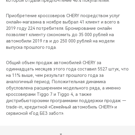
которой отдали предпочтение 46% покупателей.
CHERY REMOTE
Приобретение кроссоверов CHERY посредством услуг
CHERY И СПОРТ
онлайн-магазина в ноябре выбрал 41 клиент и всего в
2019 году 224 потребителя. Бронирование онлайн
НАШИ МЕРОПРИЯТИЯ
позволяет клиенту сэкономить до 35 000 рублей на
автомобили 2019 г.в и до 250 000 рублей на модели
ВИДЕООБЗОРЫ
выпуска прошлого года.
CHERY ДЛЯ ДЕТЕЙ
Общий объем продаж автомобилей CHERY за
одиннадцать месяцев этого года составил 5527 штук, что
на 11% выше, чем результат прошлого года за
аналогичный период. Положительная динамика
обусловлена расширением модельного ряда, а именно
кроссоверами Tiggo 7 и Tiggo 4, а также
дистрибьюторскими программами поддержки продаж —
trade-in, кредитной «Семейный автомобиль CHERY» и
сервисной «Год БЕЗ забот».