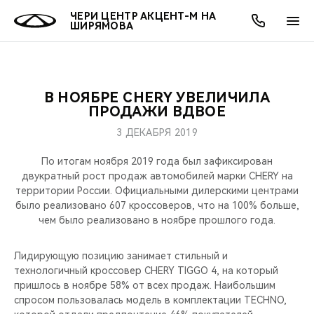
ЧЕРИ ЦЕНТР АКЦЕНТ-М НА
ШИРЯМОВА
В НОЯБРЕ CHERY УВЕЛИЧИЛА
ОНЛАЙН СЕРВИСЫ
ПОКУПАТЕЛЯМ
ВЛАДЕЛЬЦАМ
О КОМПАНИИ
МИР CHERY
МОДЕЛИ
АКЦИИ
ПРОДАЖИ ВДВОЕ
3 ДЕКАБРЯ 2019
ВЫБОР И ПОКУПКА
СЕРВИС
АКСЕССУАРЫ
ВЫГОДЫ И АКЦИИ
ВЫБОР И ПОКУПКА
О НАС
ВСЕ МОДЕЛИ
По итогам ноября 2019 года был зафиксирован
КРЕДИТ И СТРАХОВАНИЕ
ЗАПЧАСТИ И АКСЕССУАРЫ
О БРЕНДЕ
КРЕДИТ
МЫ В СОЦСЕТЯХ
двукратный рост продаж автомобилей марки CHERY на
КРОССОВЕРЫ
территории России. Официальными дилерскими центрами
было реализовано 607 кроссоверов, что на 100% больше,
ПОДДЕРЖКА
CHERY В СОЦСЕТЯХ
чем было реализовано в ноябре прошлого года.
СЕДАНЫ
CHERY CONNECT
ЛЮДИ CHERY
Лидирующую позицию занимает стильный и
НОВИНКИ
технологичный кроссовер CHERY TIGGO 4, на который
БЛАГОТВОРИТЕЛЬНОСТЬ
пришлось в ноябре 58% от всех продаж. Наибольшим
спросом пользовалась модель в комплектации TECHNO,