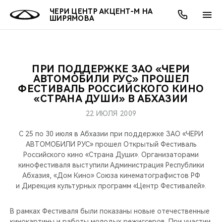
ЧЕРИ ЦЕНТР АКЦЕНТ-М НА
ШИРЯМОВА
ПРИ ПОДДЕРЖКЕ ЗАО «ЧЕРИ
ОНЛАЙН СЕРВИСЫ
ПОКУПАТЕЛЯМ
ВЛАДЕЛЬЦАМ
О КОМПАНИИ
МИР CHERY
МОДЕЛИ
АКЦИИ
АВТОМОБИЛИ РУС» ПРОШЕЛ
ФЕСТИВАЛЬ РОССИЙСКОГО КИНО
«СТРАНА ДУШИ» В АБХАЗИИ
ВЫБОР И ПОКУПКА
СЕРВИС
АКСЕССУАРЫ
ВЫГОДЫ И АКЦИИ
ВЫБОР И ПОКУПКА
О НАС
ВСЕ МОДЕЛИ
22 ИЮЛЯ 2009
КРЕДИТ И СТРАХОВАНИЕ
ЗАПЧАСТИ И АКСЕССУАРЫ
О БРЕНДЕ
КРЕДИТ
МЫ В СОЦСЕТЯХ
КРОССОВЕРЫ
С 25 по 30 июля в Абхазии при поддержке ЗАО «ЧЕРИ
АВТОМОБИЛИ РУС» прошел Открытый Фестиваль
ПОДДЕРЖКА
CHERY В СОЦСЕТЯХ
Российского кино «Страна Души». Организаторами
СЕДАНЫ
кинофестиваля выступили Администрация Республики
CHERY CONNECT
ЛЮДИ CHERY
Абхазия, «Дом Кино» Союза кинематографистов РФ
и Дирекция культурных программ «Центр Фестивалей».
НОВИНКИ
БЛАГОТВОРИТЕЛЬНОСТЬ
В рамках Фестиваля были показаны новые отечественные
кинокартины и работы молодых режиссеров. При участии