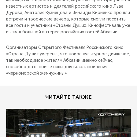
CHERY REMOTE
известных артистов и деятелей российского кино Льва
Дурова, Анатолия Кузнецова и Зинаиды Кириенко прошли
CHERY И СПОРТ
встречи и творческие вечера, которые смогли посетить
все гости и участники «Страны Души». Кинофестиваль уже
вызвал большой интерес российских гостей Абхазии.
НАШИ МЕРОПРИЯТИЯ
Организаторы Открытого Фестиваля Российского кино
ВИДЕООБЗОРЫ
«Страна Души» уверены, что новое культурное движение,
так необходимое жителям Абхазии именно сейчас,
CHERY ДЛЯ ДЕТЕЙ
способно дать новые силы для восстановления
«черноморской жемчужины».
ЧИТАЙТЕ ТАКЖЕ