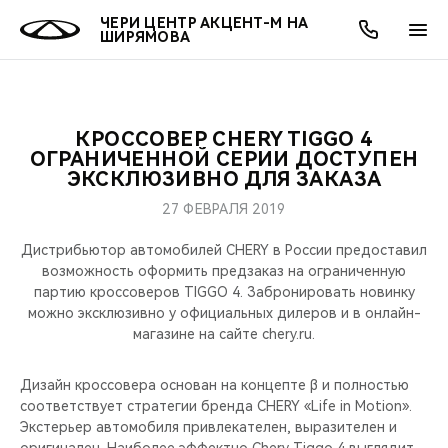
ЧЕРИ ЦЕНТР АКЦЕНТ-М НА
ШИРЯМОВА
КРОССОВЕР CHERY TIGGO 4
ОНЛАЙН СЕРВИСЫ
ПОКУПАТЕЛЯМ
ВЛАДЕЛЬЦАМ
О КОМПАНИИ
МИР CHERY
МОДЕЛИ
АКЦИИ
ОГРАНИЧЕННОЙ СЕРИИ ДОСТУПЕН
ЭКСКЛЮЗИВНО ДЛЯ ЗАКАЗА
ВЫБОР И ПОКУПКА
СЕРВИС
АКСЕССУАРЫ
ВЫГОДЫ И АКЦИИ
ВЫБОР И ПОКУПКА
О НАС
ВСЕ МОДЕЛИ
27 ФЕВРАЛЯ 2019
КРЕДИТ И СТРАХОВАНИЕ
ЗАПЧАСТИ И АКСЕССУАРЫ
О БРЕНДЕ
КРЕДИТ
МЫ В СОЦСЕТЯХ
Дистрибьютор автомобилей CHERY в России предоставил
КРОССОВЕРЫ
возможность оформить предзаказ на ограниченную
партию кроссоверов TIGGO 4. Забронировать новинку
ПОДДЕРЖКА
CHERY В СОЦСЕТЯХ
можно эксклюзивно у официальных дилеров и в онлайн-
СЕДАНЫ
магазине на сайте chery.ru.
CHERY CONNECT
ЛЮДИ CHERY
НОВИНКИ
Дизайн кроссовера основан на концепте β и полностью
БЛАГОТВОРИТЕЛЬНОСТЬ
соответствует стратегии бренда CHERY «Life in Motion».
Экстерьер автомобиля привлекателен, выразителен и