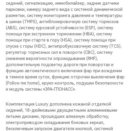
сидений, сигнализацию, иммобилайзер, задние датчики
парковки, камеру заднего вида с системой динамической
разметки, систему мониторинга давления и температуры
в шинах (TMPS), антиблокировочную систему тормозов
(ABS), систему курсовой устойчивости (ESP), систему
помощи при экстренном торможении (HBA), систему
помощи при старте в гору (HSA), систему помощи при
спуске с горы (HDC), антипробуксовочную систему (TCS),
регулятор тормозных сил в повороте (CBC), систему
снижения вероятности опрокидывания (RMF),
дополнительную подсветку дороги при поворотах и
функцию автоматического включения фар при вождении
в темное время суток, функцию отсрочки выключения фар
(Follow me home), круиз-контроль, подушки безопасности
и модуль системы «ЭРА-ГЛОНАСС».
Комплектация Luxury дополнена кожаной отделкой
сидений, 18-дюймовыми двухцветными алюминиевыми
литыми дисками, прошедших алмазную обработку,
электроприводом складывания боковых зеркал,
бесключевым запуском двигателя кнопкой, системой