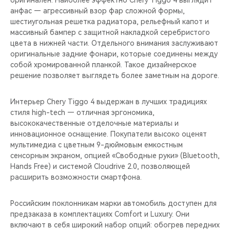
оригинален. Наиболее эффектно Chery Tiggo 4 выглядит
CHERY REMOTE
анфас — агрессивный взор фар сложной формы,
шестиугольная решетка радиатора, рельефный капот и
CHERY И СПОРТ
массивный бампер с защитной накладкой серебристого
цвета в нижней части. Отдельного внимания заслуживают
НАШИ МЕРОПРИЯТИЯ
оригинальные задние фонари, которые соединены между
собой хромированной планкой. Такое дизайнерское
решение позволяет выглядеть более заметным на дороге.
ВИДЕООБЗОРЫ
Интерьер Chery Tiggo 4 выдержан в лучших традициях
CHERY ДЛЯ ДЕТЕЙ
стиля high-tech — отличная эргономика,
высококачественные отделочные материалы и
инновационное оснащение. Покупатели высоко оценят
мультимедиа с цветным 9-дюймовым емкостным
сенсорным экраном, опцией «Свободные руки» (Bluetooth,
Hands Free) и системой Cloudrive 2.0, позволяющей
расширить возможности смартфона.
Российским поклонникам марки автомобиль доступен для
предзаказа в комплектациях Comfort и Luxury. Они
включают в себя широкий набор опций: обогрев передних