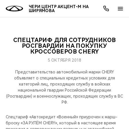
ЧЕРИ ЦЕНТР АКЦЕНТ-М НА
ШИРЯМОВА
СПЕЦТАРИФ ДЛЯ СОТРУДНИКОВ
ОНЛАЙН СЕРВИСЫ
ПОКУПАТЕЛЯМ
ВЛАДЕЛЬЦАМ
О КОМПАНИИ
МИР CHERY
МОДЕЛИ
АКЦИИ
РОСГВАРДИИ НА ПОКУПКУ
КРОССОВЕРОВ CHERY
ВЫБОР И ПОКУПКА
СЕРВИС
АКСЕССУАРЫ
ВЫГОДЫ И АКЦИИ
ВЫБОР И ПОКУПКА
О НАС
ВСЕ МОДЕЛИ
5 ОКТЯБРЯ 2018
КРЕДИТ И СТРАХОВАНИЕ
ЗАПЧАСТИ И АКСЕССУАРЫ
О БРЕНДЕ
КРЕДИТ
МЫ В СОЦСЕТЯХ
Представительство автомобильной марки CHERY
КРОССОВЕРЫ
объявляет о специальных кредитных условиях для
категорий лиц, проходящих службу в войсках
ПОДДЕРЖКА
CHERY В СОЦСЕТЯХ
национальной гвардии Российской Федерации
СЕДАНЫ
(Росгвардии) и военнослужащих, проходящих службу в ВС
CHERY CONNECT
ЛЮДИ CHERY
РФ.
НОВИНКИ
БЛАГОТВОРИТЕЛЬНОСТЬ
Спецтариф «Автокредит «Военный» приурочен к марш-
броску «ЗА РУЛЁМ CHERY», который в настоящее время