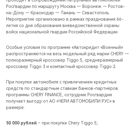
проходит в сопровождении патрульных автомобилей
CHERY REMOTE
Росгвардии по маршруту Москва — Воронеж — Ростов-
на-Дону — Краснодар — Тамань — Севастополь.
CHERY И СПОРТ
Мероприятие организовано в рамках празднования 66-
летия со дня образования вневедомственной охраны
НАШИ МЕРОПРИЯТИЯ
войск национальной гвардии Российской Федерации.
ВИДЕООБЗОРЫ
Особые условия по программе «Автокредит «Военный»
распространяются на весь модельный ряд марки CHERY —
полноразмерный кроссовер Tiggo 5, среднеразмерный
CHERY ДЛЯ ДЕТЕЙ
кроссовер Tiggo 3 и компактный кроссовер Tiggo 2.
При покупке автомобиля с привлечением кредитных
средств по стандартным ставкам банков-партнёров
программы CHERY FINANCE, сотрудник Росгвардии
получает выгоду от АО «ЧЕРИ АВТОМОБИЛИ РУС» в
размере:
50 000 рублей
– при покупке Chery Tiggo 5;