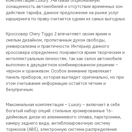
комплектации Luxury. Учитывая опциональную
CHERY REMOTE
оснащенность автомобилей и отсутствие временных зон
действия тарифа, данное предложение на рынке услуг
CHERY И СПОРТ
каршеринга по праву считается одним из самых выгодных.
НАШИ МЕРОПРИЯТИЯ
Кроссовер Chery Tiggo 2 впечатляет своим ярким и
смелым дизайном, пропитанным духом свободы,
ВИДЕООБЗОРЫ
универсализма и практичности. Интерьер данного
кроссовера определенно понравится ярким творческим и
интеллектуальным личностям, так как салон автомобиля
CHERY ДЛЯ ДЕТЕЙ
выполнен в двухцветном комбинированном решении –
чёрном и оранжевом. Особое внимание привлекает
панель приборов, которая выглядит оригинально, но при
этом считывание информации остаётся чётким и
безупречным.
Максимальная комплектация – Luxury – включает в себя
богатый набор опций: стильные хромированные 16-
дюймовые диски из алюминиевого сплава, парктроники,
камеру заднего вида, антиблокировочную систему
тормозов (ABS), электронную система распределения