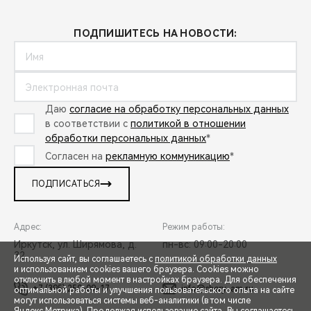
ПОДПИШИТЕСЬ НА НОВОСТИ:
Даю
согласие на обработку персональных данных
в соответствии с
политикой в отношении
обработки персональных данных
*
Согласен на
рекламную коммуникацию
*
ПОДПИСАТЬСЯ
Адрес:
Режим работы:
Иркутск, ул. Ширямова, д.
пн-вс: 09:00-20:00
32
Используя сайт, вы соглашаетесь с
политикой обработки данных
и использованием cookies вашего браузера. Cookies можно
отключить в любой момент в настройках браузера. Для обеспечения
+7 (395) 250-09-17
info@chery-am.ru
оптимальной работы и улучшения пользовательского опыта на сайте
могут использоваться системы веб-аналитики (в том числе
СПЕЦПРЕДЛОЖЕНИЯ