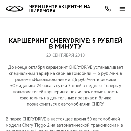
ЧЕРИ ЦЕНТР АКЦЕНТ-М НА
ШИРЯМОВА
КАРШЕРИНГ CHERYDRIVE: 5 РУБЛЕЙ
ОНЛАЙН СЕРВИСЫ
ПОКУПАТЕЛЯМ
ВЛАДЕЛЬЦАМ
О КОМПАНИИ
МИР CHERY
МОДЕЛИ
АКЦИИ
В МИНУТУ
20 СЕНТЯБРЯ 2018
ВЫБОР И ПОКУПКА
СЕРВИС
АКСЕССУАРЫ
ВЫГОДЫ И АКЦИИ
ВЫБОР И ПОКУПКА
О НАС
ВСЕ МОДЕЛИ
До конца октября каршеринг CHERYDRIVE устанавливает
КРЕДИТ И СТРАХОВАНИЕ
ЗАПЧАСТИ И АКСЕССУАРЫ
О БРЕНДЕ
КРЕДИТ
МЫ В СОЦСЕТЯХ
специальный тариф на свои автомобили — 5 руб./мин. в
КРОССОВЕРЫ
режиме «Использование» и 2,5 руб./мин. в режиме
«Ожидание» 24 часа в сутки 7 дней в неделю. Теперь у
ПОДДЕРЖКА
CHERY В СОЦСЕТЯХ
пользователей каршеринга появилась возможность
СЕДАНЫ
сэкономить на длительных поездках и ближе
CHERY CONNECT
ЛЮДИ CHERY
познакомиться с автомобилями CHERY.
НОВИНКИ
БЛАГОТВОРИТЕЛЬНОСТЬ
В парке CHERYDRIVE в настоящее время 50 автомобилей
модели Chery Tiggo 2 на автоматической трансмиссии и в