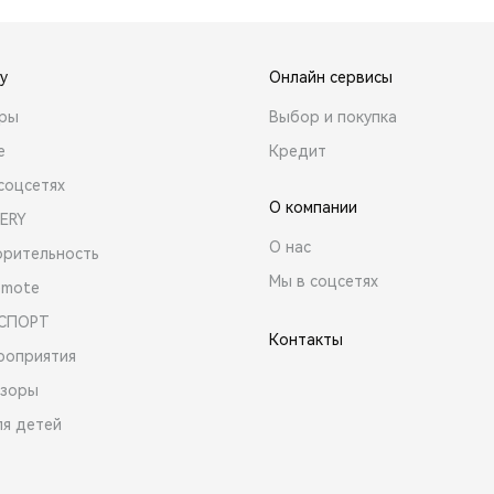
y
Онлайн сервисы
ары
Выбор и покупка
е
Кредит
соцсетях
О компании
ERY
О нас
орительность
Мы в соцсетях
emote
 СПОРТ
Контакты
роприятия
зоры
ля детей