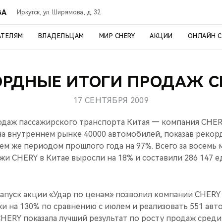
ВА
Иркутск, ул. Ширямова, д. 32
АТЕЛЯМ
ВЛАДЕЛЬЦАМ
МИР CHERY
АКЦИИ
ОНЛАЙН 
ОРДНЫЕ ИТОГИ ПРОДАЖ C
17 СЕНТЯБРЯ 2009
даж пассажирского транспорта Китая — компания CHERY
на внутреннем рынке 40000 автомобилей, показав реко
ем же периодом прошлого года на 97%. Всего за восемь 
жи CHERY в Китае выросли на 18% и составили 286 147 е
запуск акции «Удар по ценам» позволил компании CHERY
и на 130% по сравнению с июлем и реализовать 551 авт
CHERY показала лучший результат по росту продаж среди