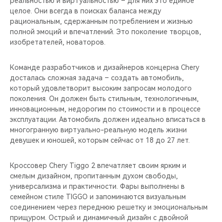
реальностью и виртуальностью – для них это единое
CHERY REMOTE
целое. Они всегда в поисках баланса между
рациональным, сдержанным потреблением и жизнью
CHERY И СПОРТ
полной эмоций и впечатлений. Это поколение творцов,
изобретателей, новаторов.
НАШИ МЕРОПРИЯТИЯ
Команде разработчиков и дизайнеров концерна Chery
ВИДЕООБЗОРЫ
досталась сложная задача – создать автомобиль,
который удовлетворит высоким запросам молодого
поколения. Он должен быть стильным, технологичным,
CHERY ДЛЯ ДЕТЕЙ
инновационным, недорогим по стоимости и в процессе
эксплуатации. Автомобиль должен идеально вписаться в
многогранную виртуально-реальную модель жизни
девушек и юношей, которым сейчас от 18 до 27 лет.
Кроссовер Chery Tiggo 2 впечатляет своим ярким и
смелым дизайном, пропитанным духом свободы,
универсализма и практичности. Фары выполнены в
семейном стиле TIGGO и запоминаются визуальным
соединением через переднюю решетку и эмоциональным
прищуром. Острый и динамичный дизайн с двойной