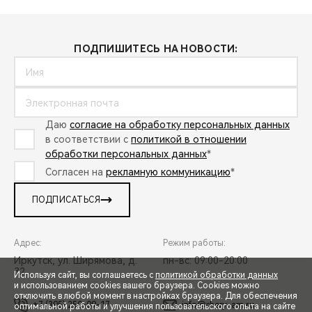
ПОДПИШИТЕСЬ НА НОВОСТИ:
Даю
согласие на обработку персональных данных
в соответствии с
политикой в отношении
обработки персональных данных
*
Согласен на
рекламную коммуникацию
*
ПОДПИСАТЬСЯ
Адрес:
Режим работы:
Иркутск, ул. Ширямова, д.
пн-вс: 09:00-20:00
32
Используя сайт, вы соглашаетесь с
политикой обработки данных
и использованием cookies вашего браузера. Cookies можно
отключить в любой момент в настройках браузера. Для обеспечения
+7 (395) 250-09-17
info@chery-am.ru
оптимальной работы и улучшения пользовательского опыта на сайте