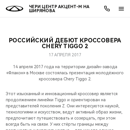
ЧЕРИ ЦЕНТР АКЦЕНТ-М НА
ШИРЯМОВА
РОССИЙСКИЙ ДЕБЮТ КРОССОВЕРА
ОНЛАЙН СЕРВИСЫ
ПОКУПАТЕЛЯМ
ВЛАДЕЛЬЦАМ
О КОМПАНИИ
МИР CHERY
МОДЕЛИ
АКЦИИ
CHERY TIGGO 2
17 АПРЕЛЯ 2017
ВЫБОР И ПОКУПКА
СЕРВИС
АКСЕССУАРЫ
ВЫГОДЫ И АКЦИИ
ВЫБОР И ПОКУПКА
О НАС
ВСЕ МОДЕЛИ
14 апреля 2017 года на территории дизайн-завода
КРЕДИТ И СТРАХОВАНИЕ
ЗАПЧАСТИ И АКСЕССУАРЫ
О БРЕНДЕ
КРЕДИТ
МЫ В СОЦСЕТЯХ
«Флакон» в Москве состоялась презентация молодёжного
КРОССОВЕРЫ
кроссовера Chery Tiggo 2.
ПОДДЕРЖКА
CHERY В СОЦСЕТЯХ
СЕДАНЫ
Этот изысканный и инновационный кроссовер является
продолжением линейки Tiggo и ориентирован на
CHERY CONNECT
ЛЮДИ CHERY
представителей поколения Z. Они интересуются наукой,
НОВИНКИ
технологиями и искусством, ведут активный образ жизни,
БЛАГОТВОРИТЕЛЬНОСТЬ
предпочитают путешествовать и созерцать, при этом
всегда быть на связи. У них стёрты границы между