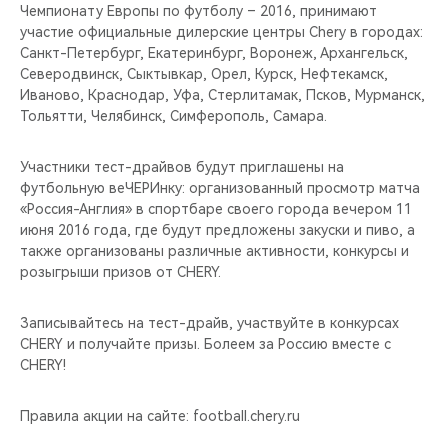
CHERY REMOTE
Чемпионату Европы по футболу – 2016, принимают
участие официальные дилерские центры Chery в городах:
Санкт-Петербург, Екатеринбург, Воронеж, Архангельск,
CHERY И СПОРТ
Северодвинск, Сыктывкар, Орел, Курск, Нефтекамск,
Иваново, Краснодар, Уфа, Стерлитамак, Псков, Мурманск,
НАШИ МЕРОПРИЯТИЯ
Тольятти, Челябинск, Симферополь, Самара.
ВИДЕООБЗОРЫ
Участники тест-драйвов будут приглашены на
футбольную веЧЕРИнку: организованный просмотр матча
CHERY ДЛЯ ДЕТЕЙ
«Россия-Англия» в спортбаре своего города вечером 11
июня 2016 года, где будут предложены закуски и пиво, а
также организованы различные активности, конкурсы и
розыгрыши призов от CHERY.
Записывайтесь на тест-драйв, участвуйте в конкурсах
СHERY и получайте призы. Болеем за Россию вместе с
CHERY!
Правила акции на сайте: football.chery.ru