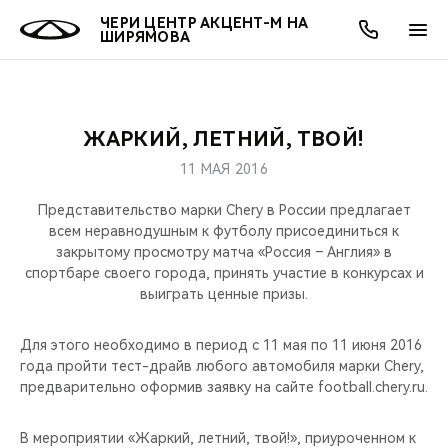
ЧЕРИ ЦЕНТР АКЦЕНТ-М НА
ШИРЯМОВА
ЖАРКИЙ, ЛЕТНИЙ, ТВОЙ!
ОНЛАЙН СЕРВИСЫ
ПОКУПАТЕЛЯМ
ВЛАДЕЛЬЦАМ
О КОМПАНИИ
МИР CHERY
МОДЕЛИ
АКЦИИ
11 МАЯ 2016
ВЫБОР И ПОКУПКА
СЕРВИС
АКСЕССУАРЫ
ВЫГОДЫ И АКЦИИ
ВЫБОР И ПОКУПКА
О НАС
ВСЕ МОДЕЛИ
Представительство марки Chery в России предлагает
всем неравнодушным к футболу присоединиться к
КРЕДИТ И СТРАХОВАНИЕ
ЗАПЧАСТИ И АКСЕССУАРЫ
О БРЕНДЕ
КРЕДИТ
МЫ В СОЦСЕТЯХ
закрытому просмотру матча «Россия – Англия» в
КРОССОВЕРЫ
спортбаре своего города, принять участие в конкурсах и
выиграть ценные призы.
ПОДДЕРЖКА
CHERY В СОЦСЕТЯХ
СЕДАНЫ
Для этого необходимо в период с 11 мая по 11 июня 2016
CHERY CONNECT
ЛЮДИ CHERY
года пройти тест-драйв любого автомобиля марки Chery,
НОВИНКИ
предварительно оформив заявку на сайте football.chery.ru.
БЛАГОТВОРИТЕЛЬНОСТЬ
В мероприятии «Жаркий, летний, твой!», приуроченном к