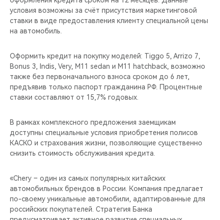
оформления кредита сроком на 12 месяцев. Данные
CHERY REMOTE
условия возможны за счёт присутствия маркетинговой
ставки в виде предоставления клиенту специальной цены
CHERY И СПОРТ
на автомобиль.
НАШИ МЕРОПРИЯТИЯ
Оформить кредит на покупку моделей: Tiggo 5, Arrizo 7,
Bonus 3, Indis, Very, M11 sedan и M11 hatchback, возможно
ВИДЕООБЗОРЫ
также без первоначального взноса сроком до 6 лет,
предъявив только паспорт гражданина РФ. Процентные
ставки составляют от 15,7% годовых.
CHERY ДЛЯ ДЕТЕЙ
В рамках комплексного предложения заемщикам
доступны специальные условия приобретения полисов
КАСКО и страхования жизни, позволяющие существенно
снизить стоимость обслуживания кредита.
«Chery – один из самых популярных китайских
автомобильных брендов в России. Компания предлагает
по-своему уникальные автомобили, адаптированные для
российских покупателей. Стратегия Банка
предусматривает активное развитие специальных