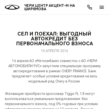
ЧЕРИ ЦЕНТР АКЦЕНТ-М НА
ШИРЯМОВА
СЕЛ И ПОЕХАЛ: ВЫГОДНЫЙ
ОНЛАЙН СЕРВИСЫ
ПОКУПАТЕЛЯМ
ВЛАДЕЛЬЦАМ
О КОМПАНИИ
МИР CHERY
МОДЕЛИ
АКЦИИ
АВТОКРЕДИТ БЕЗ
ПЕРВОНАЧАЛЬНОГО ВЗНОСА
ВЫБОР И ПОКУПКА
СЕРВИС
АКСЕССУАРЫ
ВЫГОДЫ И АКЦИИ
ВЫБОР И ПОКУПКА
О НАС
ВСЕ МОДЕЛИ
15 АПРЕЛЯ 2016
КРЕДИТ И СТРАХОВАНИЕ
ЗАПЧАСТИ И АКСЕССУАРЫ
О БРЕНДЕ
КРЕДИТ
МЫ В СОЦСЕТЯХ
14 апреля АО «Меткомбанк» совместно с АО «ЧЕРИ
КРОССОВЕРЫ
АВТОМОБИЛИ РУС» запустили специальную программу
автокредитования в рамках CHERY FINANCE. Банк
ПОДДЕРЖКА
CHERY В СОЦСЕТЯХ
предлагает особые условия кредитования на весь
СЕДАНЫ
модельный ряд Chery в России.
CHERY CONNECT
ЛЮДИ CHERY
НОВИНКИ
Желающие приобрести кроссовер Tiggo FL 1.8 могут
БЛАГОТВОРИТЕЛЬНОСТЬ
воспользоваться уникальным предложением: без
первоначального взноса, под 0% годовых при условии