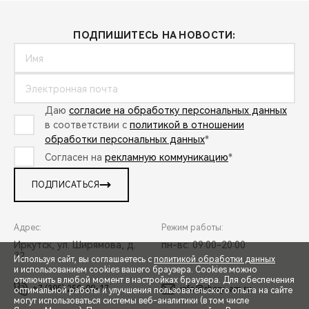
ПОДПИШИТЕСЬ НА НОВОСТИ:
Даю
согласие на обработку персональных данных
в соответствии с
политикой в отношении
обработки персональных данных
*
Согласен на
рекламную коммуникацию
*
ПОДПИСАТЬСЯ
Адрес:
Режим работы:
Иркутск, ул. Ширямова, д.
пн-вс: 09:00-20:00
32
Используя сайт, вы соглашаетесь с
политикой обработки данных
и использованием cookies вашего браузера. Cookies можно
отключить в любой момент в настройках браузера. Для обеспечения
+7 (395) 250-09-17
info@chery-am.ru
оптимальной работы и улучшения пользовательского опыта на сайте
могут использоваться системы веб-аналитики (в том числе