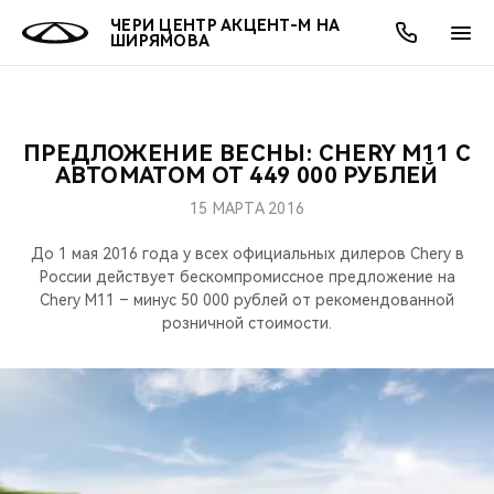
ЧЕРИ ЦЕНТР АКЦЕНТ-М НА
ШИРЯМОВА
ПРЕДЛОЖЕНИЕ ВЕСНЫ: CHERY M11 С
ОНЛАЙН СЕРВИСЫ
ПОКУПАТЕЛЯМ
ВЛАДЕЛЬЦАМ
О КОМПАНИИ
МИР CHERY
МОДЕЛИ
АКЦИИ
АВТОМАТОМ ОТ 449 000 РУБЛЕЙ
15 МАРТА 2016
ВЫБОР И ПОКУПКА
СЕРВИС
АКСЕССУАРЫ
ВЫГОДЫ И АКЦИИ
ВЫБОР И ПОКУПКА
О НАС
ВСЕ МОДЕЛИ
До 1 мая 2016 года у всех официальных дилеров Chery в
КРЕДИТ И СТРАХОВАНИЕ
ЗАПЧАСТИ И АКСЕССУАРЫ
О БРЕНДЕ
КРЕДИТ
МЫ В СОЦСЕТЯХ
России действует бескомпромиссное предложение на
КРОССОВЕРЫ
Chery M11 – минус 50 000 рублей от рекомендованной
розничной стоимости.
ПОДДЕРЖКА
CHERY В СОЦСЕТЯХ
СЕДАНЫ
CHERY CONNECT
ЛЮДИ CHERY
НОВИНКИ
БЛАГОТВОРИТЕЛЬНОСТЬ