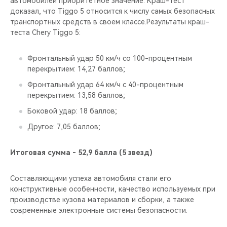
автомобилей приоритетное значение. Краш-тест
CHERY REMOTE
доказал, что Tiggo 5 относится к числу самых безопасных
транспортных средств в своем классе.Результаты краш-
CHERY И СПОРТ
теста Chery Tiggo 5:
НАШИ МЕРОПРИЯТИЯ
Фронтальный удар 50 км/ч со 100-процентным
перекрытием: 14,27 баллов;
ВИДЕООБЗОРЫ
Фронтальный удар 64 км/ч с 40-процентным
перекрытием: 13,58 баллов;
CHERY ДЛЯ ДЕТЕЙ
Боковой удар: 18 баллов;
Другое: 7,05 баллов;
Итоговая сумма - 52,9 балла (5 звезд)
Составляющими успеха автомобиля стали его
конструктивные особенности, качество используемых при
производстве кузова материалов и сборки, а также
современные электронные системы безопасности.