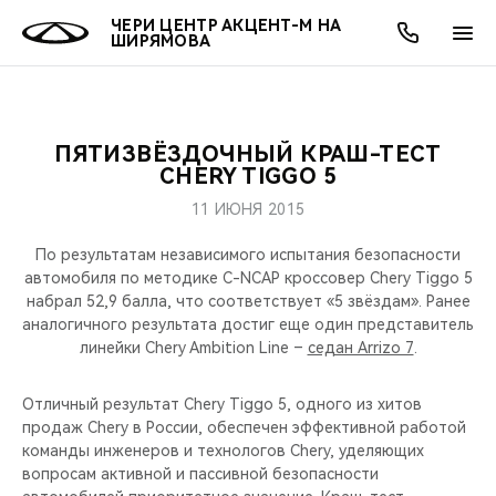
ЧЕРИ ЦЕНТР АКЦЕНТ-М НА
ШИРЯМОВА
ПЯТИЗВЁЗДОЧНЫЙ КРАШ-ТЕСТ
ОНЛАЙН СЕРВИСЫ
ПОКУПАТЕЛЯМ
ВЛАДЕЛЬЦАМ
О КОМПАНИИ
МИР CHERY
МОДЕЛИ
АКЦИИ
CHERY TIGGO 5
11 ИЮНЯ 2015
ВЫБОР И ПОКУПКА
СЕРВИС
АКСЕССУАРЫ
ВЫГОДЫ И АКЦИИ
ВЫБОР И ПОКУПКА
О НАС
ВСЕ МОДЕЛИ
По результатам независимого испытания безопасности
КРЕДИТ И СТРАХОВАНИЕ
ЗАПЧАСТИ И АКСЕССУАРЫ
О БРЕНДЕ
КРЕДИТ
МЫ В СОЦСЕТЯХ
автомобиля по методике C-NCAP кроссовер Chery Tiggo 5
КРОССОВЕРЫ
набрал 52,9 балла, что соответствует «5 звёздам». Ранее
аналогичного результата достиг еще один представитель
ПОДДЕРЖКА
CHERY В СОЦСЕТЯХ
линейки Chery Ambition Line –
седан Arrizo 7
.
СЕДАНЫ
CHERY CONNECT
ЛЮДИ CHERY
Отличный результат Chery Tiggo 5, одного из хитов
НОВИНКИ
продаж Chery в России, обеспечен эффективной работой
БЛАГОТВОРИТЕЛЬНОСТЬ
команды инженеров и технологов Chery, уделяющих
вопросам активной и пассивной безопасности