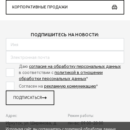
КОРПОРАТИВНЫЕ ПРОДАЖИ
ПОДПИШИТЕСЬ НА НОВОСТИ:
Даю
согласие на обработку персональных данных
в соответствии с
политикой в отношении
обработки персональных данных
*
Согласен на
рекламную коммуникацию
*
ПОДПИСАТЬСЯ
Адрес:
Режим работы:
Иркутск, ул. Ширямова, д.
пн-вс: 09:00-20:00
32
Используя сайт, вы соглашаетесь с
политикой обработки данных