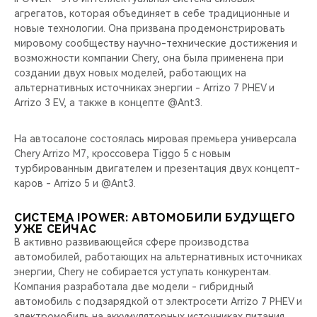
CHERY REMOTE
агрегатов, которая объединяет в себе традиционные и
новые технологии. Она призвана продемонстрировать
CHERY И СПОРТ
мировому сообществу научно-технические достижения и
возможности компании Chery, она была применена при
создании двух новых моделей, работающих на
НАШИ МЕРОПРИЯТИЯ
альтернативных источниках энергии - Arrizo 7 PHEV и
Arrizo 3 EV, а также в концепте @Ant3.
ВИДЕООБЗОРЫ
На автосалоне состоялась мировая премьера универсала
CHERY ДЛЯ ДЕТЕЙ
Chery Arrizo M7, кроссовера Tiggo 5 с новым
турбированным двигателем и презентация двух концепт-
каров - Arrizo 5 и @Ant3.
СИСТЕМА IPOWER: АВТОМОБИЛИ БУДУЩЕГО
УЖЕ СЕЙЧАС
В активно развивающейся сфере производства
автомобилей, работающих на альтернативных источниках
энергии, Chery не собирается уступать конкурентам.
Компания разработала две модели - гибридный
автомобиль с подзарядкой от электросети Arrizo 7 PHEV и
электромобиль на аккумуляторных источниках питания