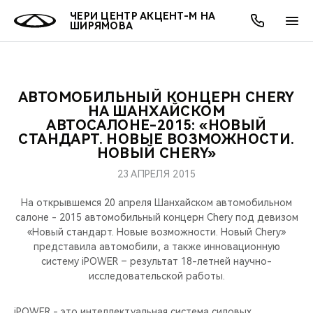
ЧЕРИ ЦЕНТР АКЦЕНТ-М НА
ШИРЯМОВА
АВТОМОБИЛЬНЫЙ КОНЦЕРН CHERY
ОНЛАЙН СЕРВИСЫ
ПОКУПАТЕЛЯМ
ВЛАДЕЛЬЦАМ
О КОМПАНИИ
МИР CHERY
МОДЕЛИ
АКЦИИ
НА ШАНХАЙСКОМ
АВТОСАЛОНЕ-2015: «НОВЫЙ
СТАНДАРТ. НОВЫЕ ВОЗМОЖНОСТИ.
ВЫБОР И ПОКУПКА
СЕРВИС
АКСЕССУАРЫ
ВЫГОДЫ И АКЦИИ
ВЫБОР И ПОКУПКА
О НАС
ВСЕ МОДЕЛИ
НОВЫЙ CHERY»
КРЕДИТ И СТРАХОВАНИЕ
ЗАПЧАСТИ И АКСЕССУАРЫ
О БРЕНДЕ
КРЕДИТ
МЫ В СОЦСЕТЯХ
23 АПРЕЛЯ 2015
КРОССОВЕРЫ
На открывшемся 20 апреля Шанхайском автомобильном
ПОДДЕРЖКА
CHERY В СОЦСЕТЯХ
салоне - 2015 автомобильный концерн Chery под девизом
СЕДАНЫ
«Новый стандарт. Новые возможности. Новый Chery»
CHERY CONNECT
ЛЮДИ CHERY
представила автомобили, а также инновационную
систему iPOWER – результат 18-летней научно-
НОВИНКИ
исследовательской работы.
БЛАГОТВОРИТЕЛЬНОСТЬ
iPOWER - это интеллектуальная система силовых