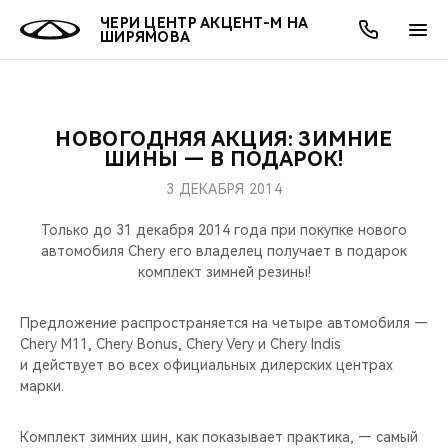
ЧЕРИ ЦЕНТР АКЦЕНТ-М НА
ШИРЯМОВА
НОВОГОДНЯЯ АКЦИЯ: ЗИМНИЕ
ОНЛАЙН СЕРВИСЫ
ПОКУПАТЕЛЯМ
ВЛАДЕЛЬЦАМ
О КОМПАНИИ
МИР CHERY
МОДЕЛИ
АКЦИИ
ШИНЫ — В ПОДАРОК!
3 ДЕКАБРЯ 2014
ВЫБОР И ПОКУПКА
СЕРВИС
АКСЕССУАРЫ
ВЫГОДЫ И АКЦИИ
ВЫБОР И ПОКУПКА
О НАС
ВСЕ МОДЕЛИ
Только до 31 декабря 2014 года при покупке нового
КРЕДИТ И СТРАХОВАНИЕ
ЗАПЧАСТИ И АКСЕССУАРЫ
О БРЕНДЕ
КРЕДИТ
МЫ В СОЦСЕТЯХ
автомобиля Chery его владелец получает в подарок
КРОССОВЕРЫ
комплект зимней резины!
ПОДДЕРЖКА
CHERY В СОЦСЕТЯХ
СЕДАНЫ
Предложение распространяется на четыре автомобиля —
Chery М11, Chery Bonus, Chery Very и Chery Indis
CHERY CONNECT
ЛЮДИ CHERY
и действует во всех официальных дилерских центрах
НОВИНКИ
марки.
БЛАГОТВОРИТЕЛЬНОСТЬ
Комплект зимних шин, как показывает практика, — самый