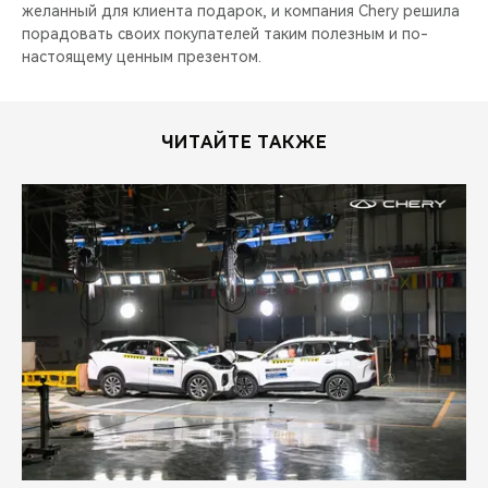
CHERY REMOTE
желанный для клиента подарок, и компания Chery решила
порадовать своих покупателей таким полезным и по-
настоящему ценным презентом.
CHERY И СПОРТ
НАШИ МЕРОПРИЯТИЯ
ЧИТАЙТЕ ТАКЖЕ
ВИДЕООБЗОРЫ
CHERY ДЛЯ ДЕТЕЙ