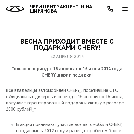
ЧЕРИ ЦЕНТР АКЦЕНТ-М НА
ШИРЯМОВА
ВЕСНА ПРИХОДИТ ВМЕСТЕ С
ОНЛАЙН СЕРВИСЫ
ПОКУПАТЕЛЯМ
ВЛАДЕЛЬЦАМ
О КОМПАНИИ
МИР CHERY
МОДЕЛИ
АКЦИИ
ПОДАРКАМИ CHERY!
22 АПРЕЛЯ 2014
ВЫБОР И ПОКУПКА
СЕРВИС
АКСЕССУАРЫ
ВЫГОДЫ И АКЦИИ
ВЫБОР И ПОКУПКА
О НАС
ВСЕ МОДЕЛИ
Только в период с 15 апреля по 15 июня 2014 года
КРЕДИТ И СТРАХОВАНИЕ
ЗАПЧАСТИ И АКСЕССУАРЫ
О БРЕНДЕ
КРЕДИТ
МЫ В СОЦСЕТЯХ
CHERY дарит подарки!
КРОССОВЕРЫ
ПОДДЕРЖКА
CHERY В СОЦСЕТЯХ
Все владельцы автомобилей CHERY_, посетившие СТО
СЕДАНЫ
официальных дилеров в период с 15 апреля по 15 июня,
получают гарантированный подарок и скидку в размере
CHERY CONNECT
ЛЮДИ CHERY
2000 рублей!_*
НОВИНКИ
БЛАГОТВОРИТЕЛЬНОСТЬ
В акции принимают участие все автомобили CHERY,
проданные в 2012 году и ранее, с пробегом более