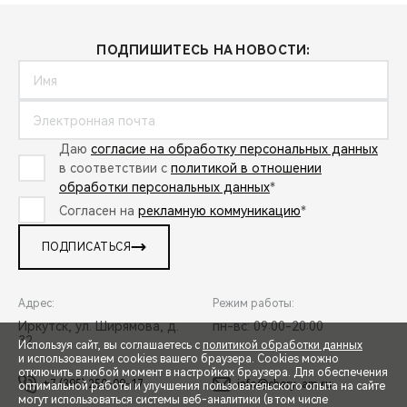
ПОДПИШИТЕСЬ НА НОВОСТИ:
Даю
согласие на обработку персональных данных
в соответствии с
политикой в отношении
обработки персональных данных
*
Согласен на
рекламную коммуникацию
*
ПОДПИСАТЬСЯ
Адрес:
Режим работы:
Иркутск, ул. Ширямова, д.
пн-вс: 09:00-20:00
32
Используя сайт, вы соглашаетесь с
политикой обработки данных
и использованием cookies вашего браузера. Cookies можно
отключить в любой момент в настройках браузера. Для обеспечения
+7 (395) 250-09-17
info@chery-am.ru
оптимальной работы и улучшения пользовательского опыта на сайте
могут использоваться системы веб-аналитики (в том числе