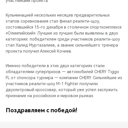
участниками проекта.
CHERY REMOTE
Кульминацией нескольких месяцев предварительных
CHERY И СПОРТ
этапов соревнования стал финал реалити-щоу,
состоявшийся 15-го декабря в столичном спорткомплексе
НАШИ МЕРОПРИЯТИЯ
«Олимпийский». Лучшие из лучших были выявлены в двух
категориях: победителем среди участников реалити-шоу
ВИДЕООБЗОРЫ
стал Халид Муртазалиев, а звание сильнейшего тренера
проекта получил Алексей Кочиев.
CHERY ДЛЯ ДЕТЕЙ
Именно победители в этих двух категориях стали
обладателями суперпризов — автомобилей CHERY Tiggo
FL от спонсора турнира — компании CHERY. Сильнейшие из
участников реалити-шоу M-1 Fighter получили
двухлитровый кроссовер, который уже успел заслужить
признание на российском и мировом рынках.
Поздравляем с победой!