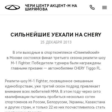
ЧЕРИ ЦЕНТР АКЦЕНТ-М НА
ШИРЯМОВА
СИЛЬНЕЙШИЕ УЕХАЛИ НА CHERY
ОНЛАЙН СЕРВИСЫ
ПОКУПАТЕЛЯМ
ВЛАДЕЛЬЦАМ
О КОМПАНИИ
МИР CHERY
МОДЕЛИ
АКЦИИ
25 ДЕКАБРЯ 2013
ВЫБОР И ПОКУПКА
СЕРВИС
АКСЕССУАРЫ
ВЫГОДЫ И АКЦИИ
ВЫБОР И ПОКУПКА
О НАС
ВСЕ МОДЕЛИ
В эти выходные в спорткомплексе «Олимпийский»
в Москве состоялся финал третьего сезона реалити-шоу
КРЕДИТ И СТРАХОВАНИЕ
ЗАПЧАСТИ И АКСЕССУАРЫ
О БРЕНДЕ
КРЕДИТ
МЫ В СОЦСЕТЯХ
M-1 Fighter. Победители турнира были награждены
КРОССОВЕРЫ
главными призами — автомобилями CHERY Tiggo FL.
ПОДДЕРЖКА
CHERY В СОЦСЕТЯХ
СЕДАНЫ
Реалити-шоу M-1 Fighter, посвященное смешанным
единоборствам, уже третий сезон подряд привлекает
CHERY CONNECT
ЛЮДИ CHERY
внимание всех любителей MMA. В этом году через сито
НОВИНКИ
квалификации пытались пробиться несколько сотен
БЛАГОТВОРИТЕЛЬНОСТЬ
спортсменов из России, Белоруссии, Украины, Казахстана
и других стран, и только 22 из них посчастливилось стать