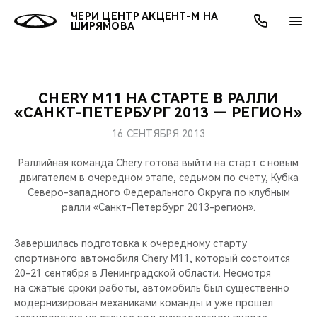
ЧЕРИ ЦЕНТР АКЦЕНТ-М НА
ШИРЯМОВА
CHERY M11 НА СТАРТЕ В РАЛЛИ
ОНЛАЙН СЕРВИСЫ
ПОКУПАТЕЛЯМ
ВЛАДЕЛЬЦАМ
О КОМПАНИИ
МИР CHERY
МОДЕЛИ
АКЦИИ
«САНКТ-ПЕТЕРБУРГ 2013 — РЕГИОН»
16 СЕНТЯБРЯ 2013
ВЫБОР И ПОКУПКА
СЕРВИС
АКСЕССУАРЫ
ВЫГОДЫ И АКЦИИ
ВЫБОР И ПОКУПКА
О НАС
ВСЕ МОДЕЛИ
Раллийная команда Chery готова выйти на старт с новым
КРЕДИТ И СТРАХОВАНИЕ
ЗАПЧАСТИ И АКСЕССУАРЫ
О БРЕНДЕ
КРЕДИТ
МЫ В СОЦСЕТЯХ
двигателем в очередном этапе, седьмом по счету, Кубка
КРОССОВЕРЫ
Северо-западного Федерального Округа по клубным
ралли «Санкт-Петербург 2013-регион».
ПОДДЕРЖКА
CHERY В СОЦСЕТЯХ
СЕДАНЫ
Завершилась подготовка к очередному старту
CHERY CONNECT
ЛЮДИ CHERY
спортивного автомобиля Chery M11, который состоится
НОВИНКИ
20-21 сентября в Ленинградской области. Несмотря
БЛАГОТВОРИТЕЛЬНОСТЬ
на сжатые сроки работы, автомобиль был существенно
модернизирован механиками команды и уже прошел