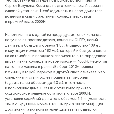
тестирование на стенде под руководством пилота
CHERY REMOTE
Сергея Бакулина. Команда подготовила новый вариант
силовой установки. Необходимость в новом двигателе
CHERY И СПОРТ
возникла в связи с желанием команды вернуться
в прежний класс 2000Н.
НАШИ МЕРОПРИЯТИЯ
Напомним, что к одной из предыдущих гонок команда
ВИДЕООБЗОРЫ
получила от производителя, компании CHERY, новый
двигатель большего объема 1,8 л. (мощностью 138 л.с.
и крутящим моментом 182 Нм), который и был установлен
CHERY ДЛЯ ДЕТЕЙ
на автомобиль в порядке эксперимента, что определило
выступление команды в новом классе — 4000Н. Несмотря
на то, что машина в ралли «Выборг 2013» пришла
к финишу второй, переход в другой класс означает, что
соперниками стали более мощные автомобили
(с двигателем объемом до 4.0 л.), в том числе
и полноприводные. В связи с этим было принято
судьбоносное решение остаться в классе 2000Н,
установив серийный двигатель объемом 1,6 л. (мощность
186 л.с., крутящий момент 180 Нм при 8700 об/мин). Для
достижения этих показателей двигатель подвергся