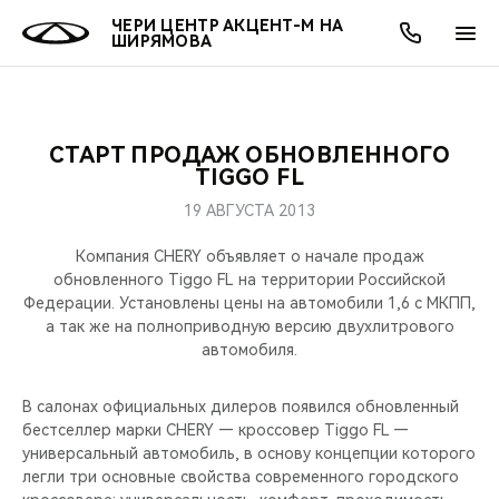
ЧЕРИ ЦЕНТР АКЦЕНТ-М НА
ШИРЯМОВА
СТАРТ ПРОДАЖ ОБНОВЛЕННОГО
ОНЛАЙН СЕРВИСЫ
ПОКУПАТЕЛЯМ
ВЛАДЕЛЬЦАМ
О КОМПАНИИ
МИР CHERY
МОДЕЛИ
АКЦИИ
TIGGO FL
19 АВГУСТА 2013
ВЫБОР И ПОКУПКА
СЕРВИС
АКСЕССУАРЫ
ВЫГОДЫ И АКЦИИ
ВЫБОР И ПОКУПКА
О НАС
ВСЕ МОДЕЛИ
Компания CHERY объявляет о начале продаж
КРЕДИТ И СТРАХОВАНИЕ
ЗАПЧАСТИ И АКСЕССУАРЫ
О БРЕНДЕ
КРЕДИТ
МЫ В СОЦСЕТЯХ
обновленного Tiggo FL на территории Российской
КРОССОВЕРЫ
Федерации. Установлены цены на автомобили 1,6 с МКПП,
а так же на полноприводную версию двухлитрового
ПОДДЕРЖКА
CHERY В СОЦСЕТЯХ
автомобиля.
СЕДАНЫ
CHERY CONNECT
ЛЮДИ CHERY
В салонах официальных дилеров появился обновленный
НОВИНКИ
бестселлер марки CHERY — кроссовер Tiggo FL —
БЛАГОТВОРИТЕЛЬНОСТЬ
универсальный автомобиль, в основу концепции которого
легли три основные свойства современного городского