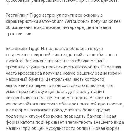
кроссовера: универсальность, комфорт, проходимость.
CHERY REMOTE
Рестайлинг Tiggo затронул почти все основные
CHERY И СПОРТ
характеристики автомобиля. Автомобиль получил более
30 изменений в экстерьере, интерьере, двигателе и
НАШИ МЕРОПРИЯТИЯ
трансмиссии.
ВИДЕООБЗОРЫ
Экстерьер Tiggo FL полностью обновлен в духе
современных европейских тенденций автомобильного
CHERY ДЛЯ ДЕТЕЙ
дизайна. Все изменения внешнего облика машины
призваны улучшить практичность автомобиля. Передняя
часть кроссовера получила новую решетку радиатора и
массивный бампер, центральная часть которого
выполнена из черного износостойкого пластика, что
имеет практическую ценность для эксплуатации
автомобиля на пересеченной местности. Вставка из
износостойкого пластика обладает высокой прочностью,
а ее форма позволяет преодолевать более крутые
подъемы и спуски без риска повредить бампер. Новая
форма капота подчеркивает элегантность внешнего вида
машины при общей мускулистости облика. Новая форма