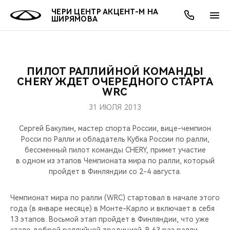
ЧЕРИ ЦЕНТР АКЦЕНТ-М НА
ШИРЯМОВА
ПИЛОТ РАЛЛИЙНОЙ КОМАНДЫ
ОНЛАЙН СЕРВИСЫ
ПОКУПАТЕЛЯМ
ВЛАДЕЛЬЦАМ
О КОМПАНИИ
МИР CHERY
МОДЕЛИ
АКЦИИ
CHERY ЖДЕТ ОЧЕРЕДНОГО СТАРТА
WRC
ВЫБОР И ПОКУПКА
СЕРВИС
АКСЕССУАРЫ
ВЫГОДЫ И АКЦИИ
ВЫБОР И ПОКУПКА
О НАС
ВСЕ МОДЕЛИ
31 ИЮЛЯ 2013
КРЕДИТ И СТРАХОВАНИЕ
ЗАПЧАСТИ И АКСЕССУАРЫ
О БРЕНДЕ
КРЕДИТ
МЫ В СОЦСЕТЯХ
Сергей Бакулин, мастер спорта России, вице-чемпион
КРОССОВЕРЫ
Росси по Ралли и обладатель Кубка России по ралли,
бессменный пилот команды CHERY, примет участие
ПОДДЕРЖКА
CHERY В СОЦСЕТЯХ
в одном из этапов Чемпионата мира по ралли, который
СЕДАНЫ
пройдет в Финляндии со 2-4 августа.
CHERY CONNECT
ЛЮДИ CHERY
НОВИНКИ
Чемпионат мира по ралли (WRC) стартовал в начале этого
БЛАГОТВОРИТЕЛЬНОСТЬ
года (в январе месяце) в Монте-Карло и включает в себя
13 этапов. Восьмой этап пройдет в Финляндии, что уже