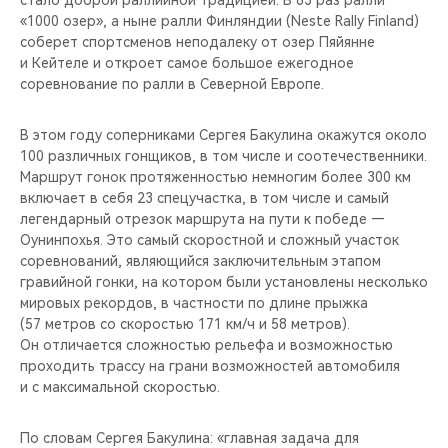
стало доброй раллийной традицией. В 63 раз ралли
CHERY REMOTE
«1000 озер», а ныне ралли Финляндии (Neste Rally Finland)
соберет спортсменов неподалеку от озер Пяйянне
CHERY И СПОРТ
и Кейтеле и откроет самое большое ежегодное
соревнование по ралли в Северной Европе.
НАШИ МЕРОПРИЯТИЯ
В этом году соперниками Сергея Бакулина окажутся около
ВИДЕООБЗОРЫ
100 различных гонщиков, в том числе и соотечественники.
Маршрут гонок протяженностью немногим более 300 км
включает в себя 23 спецучастка, в том числе и самый
CHERY ДЛЯ ДЕТЕЙ
легендарный отрезок маршрута на пути к победе —
Оунинпохья. Это самый скоростной и сложный участок
соревнований, являющийся заключительным этапом
гравийной гонки, на котором были установлены несколько
мировых рекордов, в частности по длине прыжка
(57 метров со скоростью 171 км/ч и 58 метров).
Он отличается сложностью рельефа и возможностью
проходить трассу на грани возможностей автомобиля
и с максимальной скоростью.
По словам Сергея Бакулина: «главная задача для