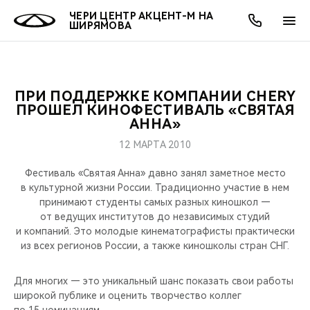
ЧЕРИ ЦЕНТР АКЦЕНТ-М НА
ШИРЯМОВА
ПРИ ПОДДЕРЖКЕ КОМПАНИИ CHERY
ОНЛАЙН СЕРВИСЫ
ПОКУПАТЕЛЯМ
ВЛАДЕЛЬЦАМ
О КОМПАНИИ
МИР CHERY
МОДЕЛИ
АКЦИИ
ПРОШЕЛ КИНОФЕСТИВАЛЬ «СВЯТАЯ
АННА»
ВЫБОР И ПОКУПКА
СЕРВИС
АКСЕССУАРЫ
ВЫГОДЫ И АКЦИИ
ВЫБОР И ПОКУПКА
О НАС
ВСЕ МОДЕЛИ
12 МАРТА 2010
КРЕДИТ И СТРАХОВАНИЕ
ЗАПЧАСТИ И АКСЕССУАРЫ
О БРЕНДЕ
КРЕДИТ
МЫ В СОЦСЕТЯХ
Фестиваль «Святая Анна» давно занял заметное место
КРОССОВЕРЫ
в культурной жизни России. Традиционно участие в нем
принимают студенты самых разных киношкол —
ПОДДЕРЖКА
CHERY В СОЦСЕТЯХ
от ведущих институтов до независимых студий
СЕДАНЫ
и компаний. Это молодые кинематографисты практически
CHERY CONNECT
ЛЮДИ CHERY
из всех регионов России, а также киношколы стран СНГ.
НОВИНКИ
БЛАГОТВОРИТЕЛЬНОСТЬ
Для многих — это уникальный шанс показать свои работы
широкой публике и оценить творчество коллег