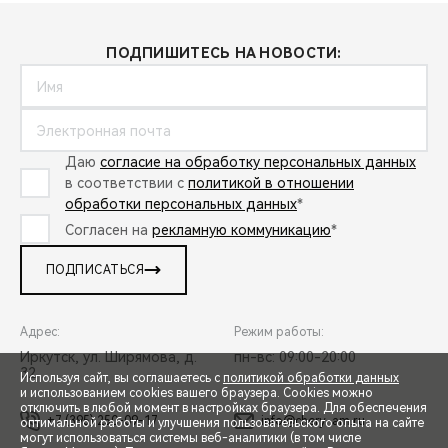
ПОДПИШИТЕСЬ НА НОВОСТИ:
Даю
согласие на обработку персональных данных
в соответствии с
политикой в отношении
обработки персональных данных
*
Согласен на
рекламную коммуникацию
*
ПОДПИСАТЬСЯ
Адрес:
Режим работы:
Иркутск, ул. Ширямова, д.
пн-вс: 09:00-20:00
32
Используя сайт, вы соглашаетесь с
политикой обработки данных
и использованием cookies вашего браузера. Cookies можно
отключить в любой момент в настройках браузера. Для обеспечения
+7 (395) 250-09-17
info@chery-am.ru
оптимальной работы и улучшения пользовательского опыта на сайте
могут использоваться системы веб-аналитики (в том числе