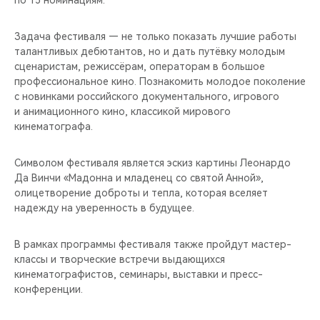
по 15 номинациям.
CHERY REMOTE
Задача фестиваля — не только показать лучшие работы
CHERY И СПОРТ
талантливых дебютантов, но и дать путёвку молодым
сценаристам, режиссёрам, операторам в большое
НАШИ МЕРОПРИЯТИЯ
профессиональное кино. Познакомить молодое поколение
с новинками российского документального, игрового
ВИДЕООБЗОРЫ
и анимационного кино, классикой мирового
кинематографа.
CHERY ДЛЯ ДЕТЕЙ
Символом фестиваля является эскиз картины Леонардо
Да Винчи «Мадонна и младенец со святой Анной»,
олицетворение доброты и тепла, которая вселяет
надежду на уверенность в будущее.
В рамках программы фестиваля также пройдут мастер-
классы и творческие встречи выдающихся
кинематографистов, семинары, выставки и пресс-
конференции.